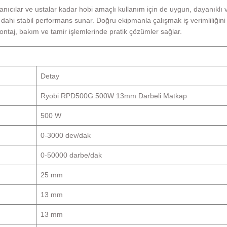
lanıcılar ve ustalar kadar hobi amaçlı kullanım için de uygun, dayanıklı
ahi stabil performans sunar. Doğru ekipmanla çalışmak iş verimliliğini v
montaj, bakım ve tamir işlemlerinde pratik çözümler sağlar.
Detay
Ryobi RPD500G 500W 13mm Darbeli Matkap
500 W
0-3000 dev/dak
0-50000 darbe/dak
25 mm
13 mm
13 mm