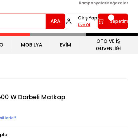
Kampanyalar
Mağazalar
Giriş Yap
ARA
Sepetim
Üye Ol
OTO VE İŞ
O
MOBİLYA
EVİM
GÜVENLİĞİ
500 W Darbeli Matkap
itlerle!!
plar