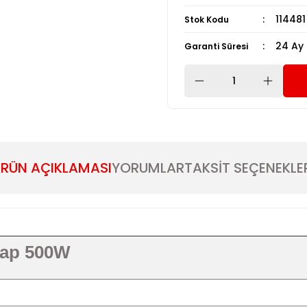
114481
Stok Kodu
24 Ay
Garanti Süresi
RÜN AÇIKLAMASI
YORUMLAR
TAKSİT SEÇENEKLE
kap 500W