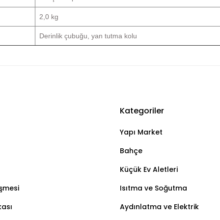
2,0 kg
Derinlik çubuğu, yan tutma kolu
Kategoriler
Bu ürüne ilk yorumu siz yapın!
Yapı Market
Yorum Yaz
Bahçe
Küçük Ev Aletleri
eşmesi
Isıtma ve Soğutma
kası
Aydınlatma ve Elektrik