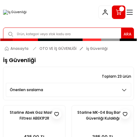
ARA
Anasayfa
OTO VE İŞ GÜVENLİĞİ
İş Güvenliği
İş Güvenliği
Toplam 23 ürün
Starline Abek Gaz Maskesi
Starline MK-04 Baş Bantlı İş
Filtresi ABEK1P2R
Güvenliği Kulaklığı
435,00 TL
385,00 TL