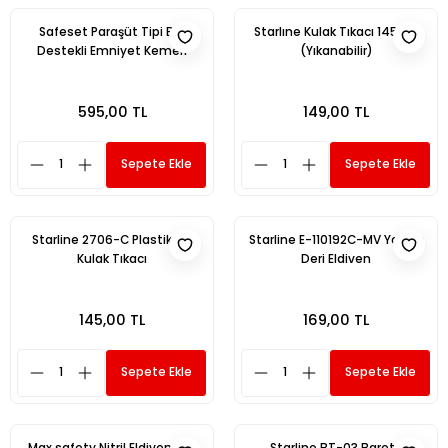
Safeset Paraşüt Tipi Bel
Starlıne Kulak Tıkacı 1453-T
Destekli Emniyet Kemeri
(Yıkanabilir)
595,00 TL
149,00 TL
Sepete Ekle
Sepete Ekle
Starline 2706-C Plastik İpli
Starline E-110192C-MV Yarma
Kulak Tıkacı
Deri Eldiven
145,00 TL
169,00 TL
Sepete Ekle
Sepete Ekle
Max safety Nitril Eldiven Sarı
Starline BT-03 Barete