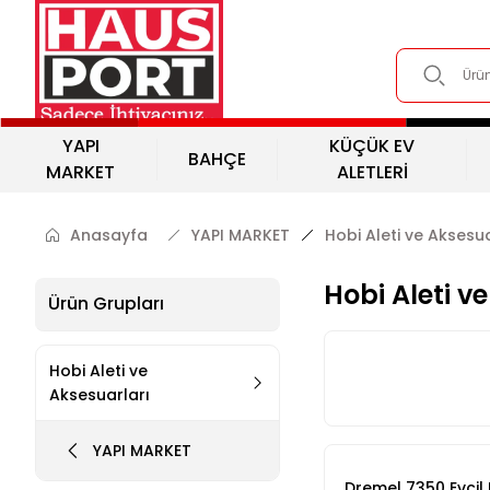
YAPI
KÜÇÜK EV
BAHÇE
MARKET
ALETLERİ
Anasayfa
YAPI MARKET
Hobi Aleti ve Aksesua
Hobi Aleti v
Ürün Grupları
Hobi Aleti ve
Aksesuarları
YAPI MARKET
Dremel 7350 Evcil