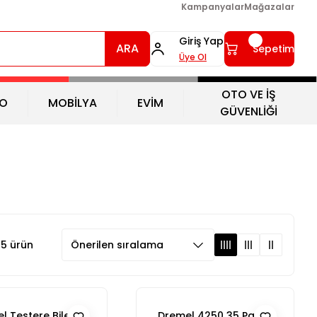
Kampanyalar
Mağazalar
Giriş Yap
ARA
Sepetim
Üye Ol
OTO VE İŞ
O
MOBİLYA
EVİM
GÜVENLİĞİ
5 ürün
l Testere Bileme
Dremel 4250 35 Parça