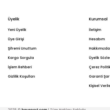
Üyelik
Kurumsal
Yeni Üyelik
İletişim
Üye Girişi
Hesabım
Şifremi Unuttum
Hakkımızda
Kargo Sorgula
Üyelik Sözl
İşlem Rehberi
Çerez Politi
Gizlilik Koşulları
Garanti Şart
Kişisel Veri
2025 ©
hausport.com
| Tüm Hakları Saklıdır.