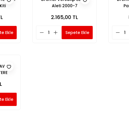
iti
Aleti 2000-7
Pa
TL
2.165,00 TL
te Ekle
Sepete Ekle
AW 6
TERE
L
te Ekle