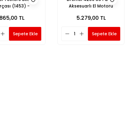
rçası (1453) -
Aksesuarlı El Motoru
26151453JB
865,00 TL
5.279,00 TL
Sepete Ekle
Sepete Ekle