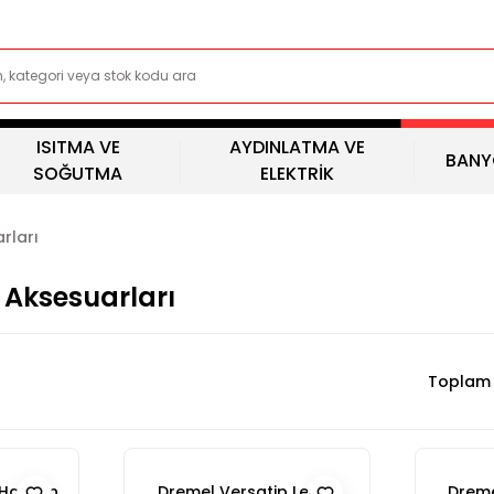
ISITMA VE
AYDINLATMA VE
BANY
SOĞUTMA
ELEKTRİK
rları
e Aksesuarları
Toplam 
 Hayvan
Dremel Versatip Lehim
Dreme