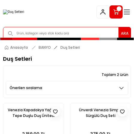
ARA
Anasayfa
BANYO
Duş Setleri
Duş Setleri
Toplam 2 ürün
Venezia Kapadokya Yağmur
Ünverdi Venezia Simple
Tepe Duşlu Duş Ünitesi
Sürgülü Duş Seti
2.159,00 TL
375,00 TL