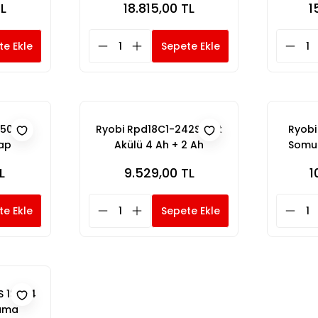
TL
18.815,00 TL
1
te Ekle
Sepete Ekle
 500 W
Ryobi Rpd18C1-242S Çift
Ryobi
ap
Akülü 4 Ah + 2 Ah
Somun
Vidalama
L
9.529,00 TL
1
te Ekle
Sepete Ekle
 18 V 4
lama