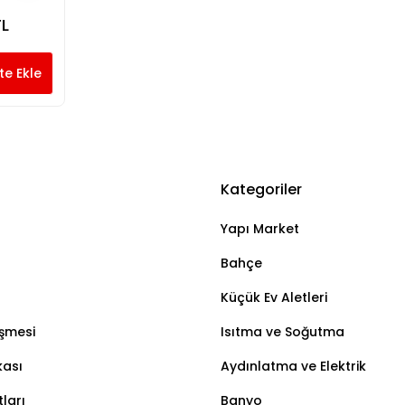
TL
te Ekle
Kategoriler
Yapı Market
Bahçe
Küçük Ev Aletleri
eşmesi
Isıtma ve Soğutma
kası
Aydınlatma ve Elektrik
ları
Banyo