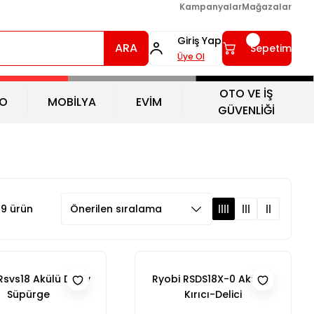
Kampanyalar
Mağazalar
Giriş Yap
ARA
Sepetim
Üye Ol
OTO VE İŞ
O
MOBİLYA
EVİM
GÜVENLİĞİ
9 ürün
Rsvs18 Akülü Dikey
Ryobi RSDS18X-0 Aküsüz
Süpürge
Kırıcı-Delici