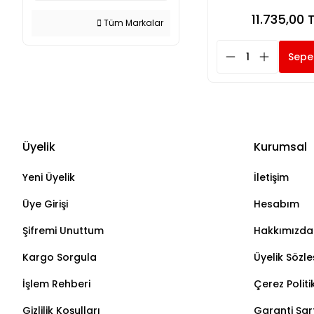
11.735,00 
Tüm Markalar
Sepe
Üyelik
Kurumsal
Yeni Üyelik
İletişim
Üye Girişi
Hesabım
Şifremi Unuttum
Hakkımızda
Kargo Sorgula
Üyelik Sözl
İşlem Rehberi
Çerez Politi
Gizlilik Koşulları
Garanti Şart