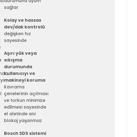
durumuna uyum
sağlar
Kolay ve hassas
dev/dak kontrolü
değişken hız
sayesinde
Aşırı yük veya
sıkışma
durumunda
kullanıcıyı ve
makineyi koruma
Kavrama
çenelerinin açılması
ve torkun minimize
edilmesi sayesinde
el aletinde ani
blokaj yaşanmaz
Bosch SDS sistemi