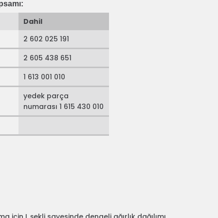
psamı:
Dahil
2 602 025 191
2 605 438 651
1 613 001 010
yedek parça
numarası 1 615 430 010
a için L şekli sayesinde dengeli ağırlık dağılımı