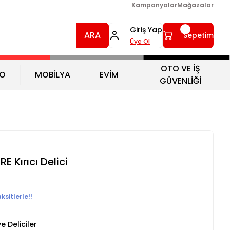
Kampanyalar
Mağazalar
Giriş Yap
ARA
Sepetim
Üye Ol
OTO VE İŞ
O
MOBİLYA
EVİM
GÜVENLİĞİ
 Kırıcı Delici
sitlerle!!
ve Deliciler