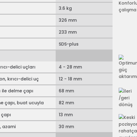
3.6 kg
326 mm
233 mm
SDS-plus
ıcı-delici uçları
4 - 28 mm
n, kırıcı-delici uç
12 - 18 mm
 ile delme çapı
68 mm
e çapı, buat ucuyla
82 mm
 çapı
13 mm
, azami
30 mm