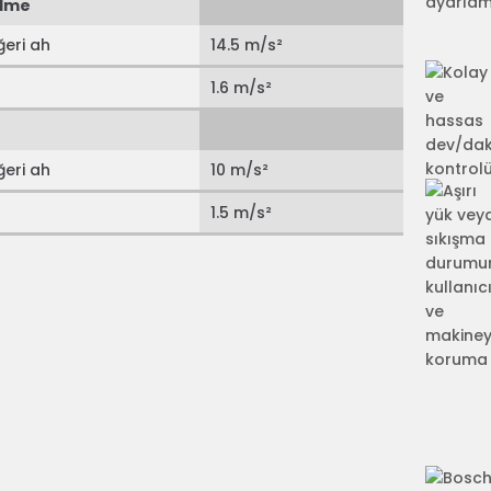
elme
ğeri ah
14.5 m/s²
1.6 m/s²
ğeri ah
10 m/s²
1.5 m/s²