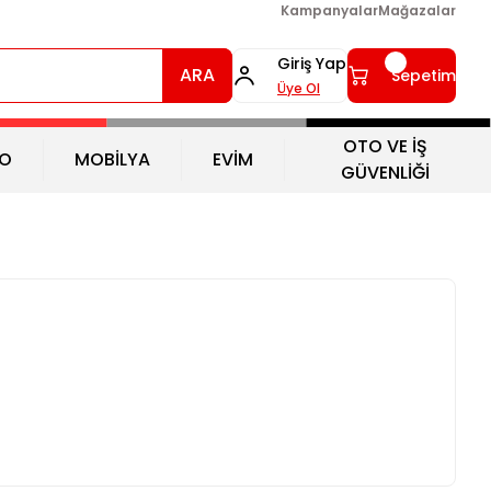
Kampanyalar
Mağazalar
Giriş Yap
ARA
Sepetim
Üye Ol
OTO VE İŞ
O
MOBİLYA
EVİM
GÜVENLİĞİ