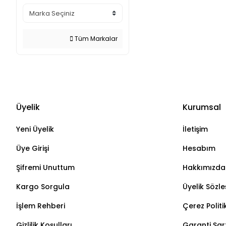
Tüm Markalar
Üyelik
Kurumsal
Yeni Üyelik
İletişim
Üye Girişi
Hesabım
Şifremi Unuttum
Hakkımızda
Kargo Sorgula
Üyelik Sözl
İşlem Rehberi
Çerez Politi
Gizlilik Koşulları
Garanti Şart