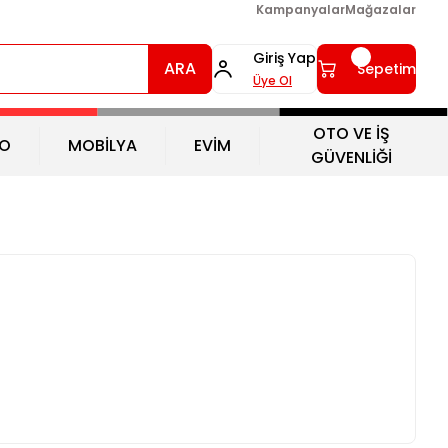
Kampanyalar
Mağazalar
Giriş Yap
ARA
Sepetim
Üye Ol
OTO VE İŞ
O
MOBİLYA
EVİM
GÜVENLİĞİ