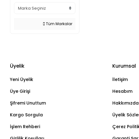
Tüm Markalar
Üyelik
Kurumsal
Yeni Üyelik
İletişim
Üye Girişi
Hesabım
Şifremi Unuttum
Hakkımızda
Kargo Sorgula
Üyelik Sözl
İşlem Rehberi
Çerez Politi
Gizlilik Koşulları
Garanti Şart