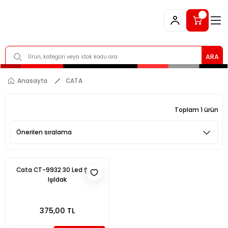
ARA
Anasayfa
CATA
Toplam 1 ürün
Cata CT-9932 30 Led Şarjlı
Işıldak
375,00 TL