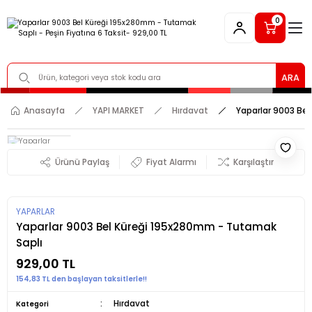
0
ARA
Anasayfa
YAPI MARKET
Hırdavat
Yaparlar 9003 Be
Ürünü Paylaş
Fiyat Alarmı
Karşılaştır
YAPARLAR
Yaparlar 9003 Bel Küreği 195x280mm - Tutamak
Saplı
929,00 TL
154,83 TL den başlayan taksitlerle!!
Hırdavat
Kategori