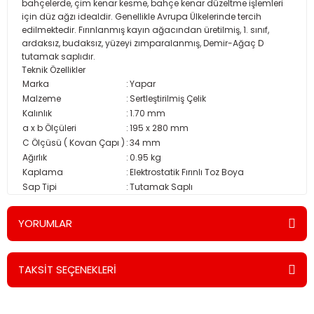
bahçelerde, çim kenar kesme, bahçe kenar düzeltme işlemleri
için düz ağzı idealdir. Genellikle Avrupa Ülkelerinde tercih
edilmektedir. Fırınlanmış kayın ağacından üretilmiş, 1. sınıf,
ardaksız, budaksız, yüzeyi zımparalanmış, Demir-Ağaç D
tutamak saplıdır.
Teknik Özellikler
Marka
:
Yapar
Malzeme
:
Sertleştirilmiş Çelik
Kalınlık
:
1.70 mm
a x b Ölçüleri
:
195 x 280 mm
C Ölçüsü ( Kovan Çapı )
:
34 mm
Ağırlık
:
0.95 kg
Kaplama
:
Elektrostatik Fırınlı Toz Boya
Sap Tipi
:
Tutamak Saplı
YORUMLAR
TAKSİT SEÇENEKLERİ
Bu ürüne ilk yorumu siz yapın!