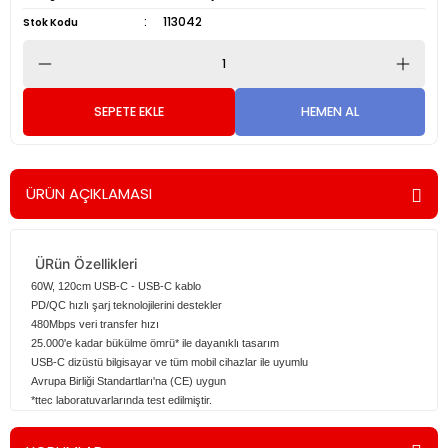
113042
Stok Kodu
SEPETE EKLE
HEMEN AL
ÜRÜN AÇIKLAMASI
ÜRün Özellikleri
60W, 120cm USB-C - USB-C kablo
PD/QC hızlı şarj teknolojilerini destekler
480Mbps veri transfer hızı
25.000'e kadar bükülme ömrü* ile dayanıklı tasarım
USB-C dizüstü bilgisayar ve tüm mobil cihazlar ile uyumlu
Avrupa Birliği Standartları'na (CE) uygun
*ttec laboratuvarlarında test edilmiştir.