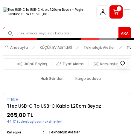
ARA
Anasayfa
KÜÇÜK EV ALETLERİ
Teknolojik Aletler
Tte
Ürünü Paylaş
Fiyat Alarmı
Karşılaştır
Hızlı Gönderi
Kargo bedava
TTECH
Ttec USB-C To USB-C Kablo 1.20cm Beyaz
265,00 TL
44,17 TL den başlayan taksitlerle!!
Teknolojik Aletler
Kategori