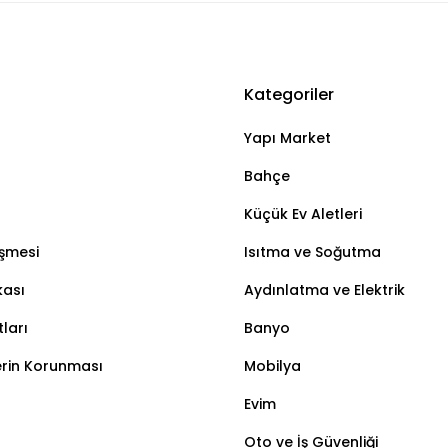
Kategoriler
Bu ürüne ilk yorumu siz yapın!
Yapı Market
Yorum Yaz
Bahçe
Küçük Ev Aletleri
eşmesi
Isıtma ve Soğutma
kası
Aydınlatma ve Elektrik
ları
Banyo
lerin Korunması
Mobilya
Evim
Oto ve İş Güvenliği