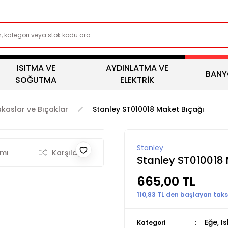
ISITMA VE
AYDINLATMA VE
BANY
SOĞUTMA
ELEKTRİK
akaslar ve Bıçaklar
Stanley ST010018 Maket Bıçağı
Stanley
rmı
Karşılaştır
Stanley ST010018
665,00 TL
110,83 TL den başlayan taksi
Eğe, I
Kategori