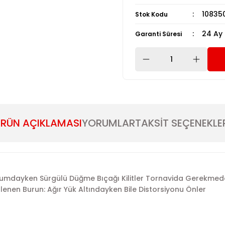
10835
Stok Kodu
24 Ay
Garanti Süresi
RÜN AÇIKLAMASI
YORUMLAR
TAKSİT SEÇENEKLE
umdayken Sürgülü Düğme Bıçağı Kilitler
Tornavida Gerekmede
litlenen Burun: Ağır Yük Altındayken Bile Distorsiyonu Önler