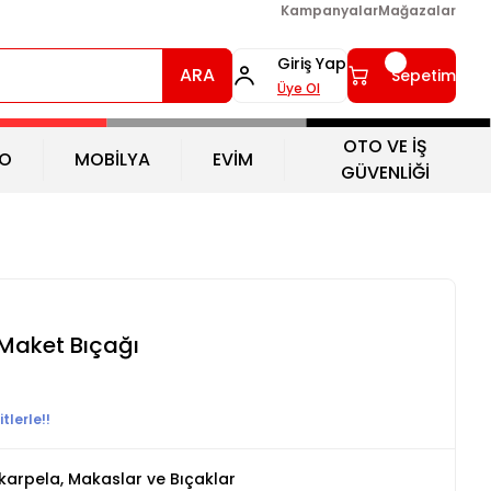
Kampanyalar
Mağazalar
Giriş Yap
ARA
Sepetim
Üye Ol
OTO VE İŞ
O
MOBİLYA
EVİM
GÜVENLİĞİ
 Maket Bıçağı
tlerle!!
skarpela, Makaslar ve Bıçaklar