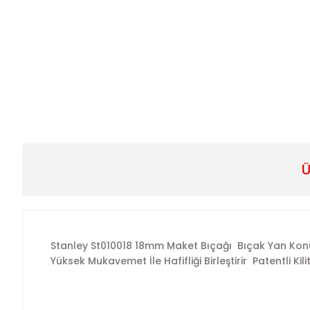
Ü
Stanley St010018 18mm Maket Bıçağı
Bıçak Yan Kon
Yüksek Mukavemet İle Hafifliği Birleştirir
Patentli Ki