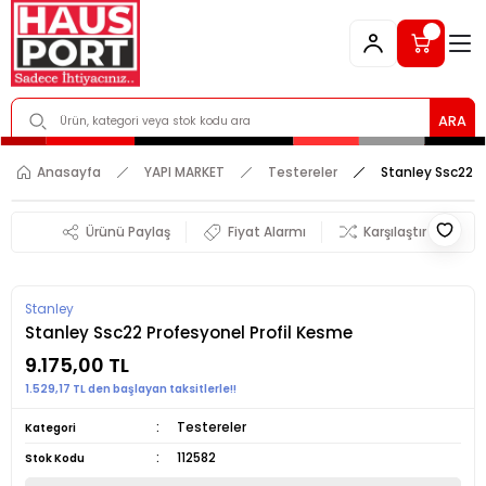
ARA
Anasayfa
YAPI MARKET
Testereler
Stanley Ssc22 P
Ürünü Paylaş
Fiyat Alarmı
Karşılaştır
Stanley
Stanley Ssc22 Profesyonel Profil Kesme
9.175,00 TL
1.529,17 TL den başlayan taksitlerle!!
Testereler
Kategori
112582
Stok Kodu