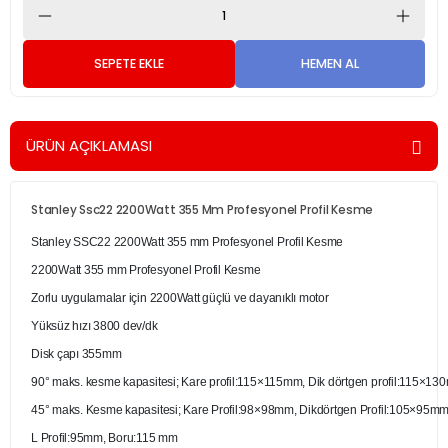
SEPETE EKLE
HEMEN AL
ÜRÜN AÇIKLAMASI
Stanley Ssc22 2200Watt 355 Mm Profesyonel Profil Kesme
Stanley SSC22 2200Watt 355 mm Profesyonel Profil Kesme
2200Watt 355 mm Profesyonel Profil Kesme
Zorlu uygulamalar için 2200Watt güçlü ve dayanıklı motor
Yüksüz hızı 3800 dev/dk
Disk çapı 355mm
90° maks. kesme kapasitesi; Kare profil:115×115mm, Dik dörtgen profil:115×1
45° maks. Kesme kapasitesi; Kare Profil:98×98mm, Dikdörtgen Profil:105×95mm
L Profil:95mm, Boru:115 mm