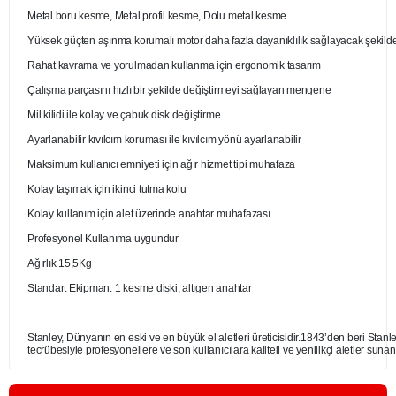
Metal boru kesme, Metal profil kesme, Dolu metal kesme
Yüksek güçten aşınma korumalı motor daha fazla dayanıklılık sağlayacak şekild
Rahat kavrama ve yorulmadan kullanma için ergonomik tasarım
Çalışma parçasını hızlı bir şekilde değiştirmeyi sağlayan mengene
Mil kilidi ile kolay ve çabuk disk değiştirme
Ayarlanabilir kıvılcım koruması ile kıvılcım yönü ayarlanabilir
Maksimum kullanıcı emniyeti için ağır hizmet tipi muhafaza
Kolay taşımak için ikinci tutma kolu
Kolay kullanım için alet üzerinde anahtar muhafazası
Profesyonel Kullanıma uygundur
Ağırlık 15,5Kg
Standart Ekipman: 1 kesme diski, altıgen anahtar
Stanley, Dünyanın en eski ve en büyük el aletleri üreticisidir.1843’den beri Stanle
tecrübesiyle profesyonellere ve son kullanıcılara kaliteli ve yenilikçi aletler su