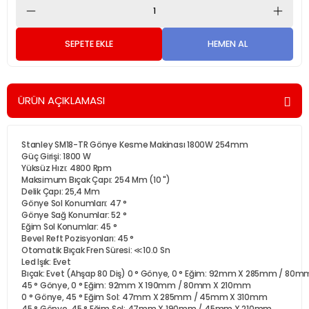
SEPETE EKLE
HEMEN AL
ÜRÜN AÇIKLAMASI
Stanley SM18-TR Gönye Kesme Makinası 1800W 254mm
Güç Girişi: 1800 W
Yüksüz Hızı: 4800 Rpm
Maksimum Bıçak Çapı: 254 Mm (10 ")
Delik Çapı: 25,4 Mm
Gönye Sol Konumları: 47 °
Gönye Sağ Konumlar: 52 °
Eğim Sol Konumlar: 45 °
Bevel Reft Pozisyonları: 45 °
Otomatik Bıçak Fren Süresi: ≪10.0 Sn
Led Işık: Evet
Bıçak: Evet (Ahşap 80 Diş) 0 ° Gönye, 0 ° Eğim: 92mm X 285mm / 80
45 ° Gönye, 0 ° Eğim: 92mm X 190mm / 80mm X 210mm
0 ° Gönye, 45 ° Eğim Sol: 47mm X 285mm / 45mm X 310mm