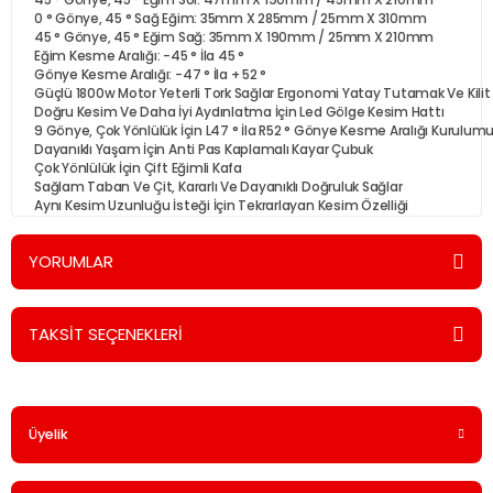
45 ° Gönye, 45 ° Eğim Sol: 47mm X 190mm / 45mm X 210mm
0 ° Gönye, 45 ° Sağ Eğim: 35mm X 285mm / 25mm X 310mm
45 ° Gönye, 45 ° Eğim Sağ: 35mm X 190mm / 25mm X 210mm
Eğim Kesme Aralığı: -45 ° İla 45 °
Gönye Kesme Aralığı: -47 ° İla + 52 °
Güçlü 1800w Motor Yeterli Tork Sağlar Ergonomi Yatay Tutamak Ve Kilit 
Doğru Kesim Ve Daha İyi Aydınlatma İçin Led Gölge Kesim Hattı
9 Gönye, Çok Yönlülük İçin L47 ° İla R52 ° Gönye Kesme Aralığı Kurulum
Dayanıklı Yaşam İçin Anti Pas Kaplamalı Kayar Çubuk
Çok Yönlülük İçin Çift Eğimli Kafa
Sağlam Taban Ve Çit, Kararlı Ve Dayanıklı Doğruluk Sağlar
Aynı Kesim Uzunluğu İsteği İçin Tekrarlayan Kesim Özelliği
YORUMLAR
TAKSİT SEÇENEKLERİ
Bu ürüne ilk yorumu siz yapın!
Üyelik
Yorum Yaz