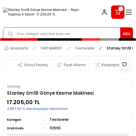
ARA
Anasayfa
YAPI MARKET
Testereler
Stanley Sm18 G
Ürünü Paylaş
Fiyat Alarmı
Karşılaştır
Stanley
Stanley Sm18 Gönye Kesme Makinesi
17.205,00 TL
2.867,50 TL den başlayan taksitlerle!!
Testereler
Kategori
112593
Stok Kodu