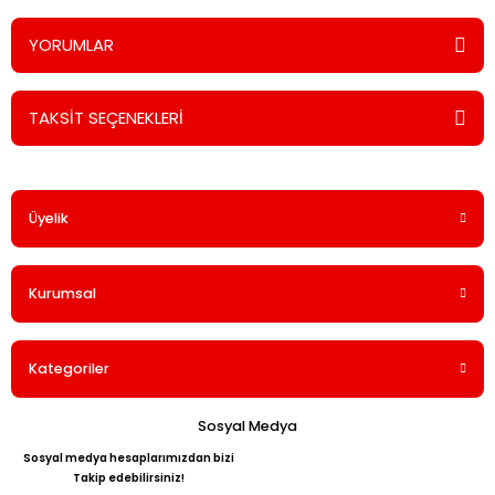
YORUMLAR
TAKSİT SEÇENEKLERİ
Bu ürüne ilk yorumu siz yapın!
Üyelik
Yorum Yaz
Kurumsal
Kategoriler
Sosyal Medya
Sosyal medya hesaplarımızdan bizi
Takip edebilirsiniz!