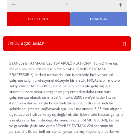
SEPETE EKLE
HEMEN AL
ÜRÜN AÇIKLAMASI
STANLEY® FATMAX® V20 18V AKÜLÜ PLATFORM: Tüm DIY ve dış
mekan bakım aletleriniz için tek bir akü. STANLEY FATMAX
SFMCF830B-XJ darbeli tornavida, tüm işlerinizde hızlı ve verimli
çalışmanız için profesyonel düzeyde bir alettir. FIRÇASIZ bir motora
sahip olan SFMCF830B-XJ, daha uzun pil ömrüyle gelişmiş güç
sunmak üzere tasarlanmıştır ve şarj etmeden daha uzun süre
çalışmanıza olanak tanır. 203 Nm tork, 3200 rpm'ye kadar hız ve
4200 bpm darbe hızıyla bu darbeli tornavida, hızlı ve verimli bir
şekilde çalışmanızı sağlayacak güçlü bir makinedir. 6,35 mm altıgen
uç tutucu ve hızlı ve kolay uç değişimi, tüm işlerinizde hassas çalışma
için aksesuarları hızla değiştirmenizi sağlar. SFMCF830B-XJ, kalitesi
ve güvenilirliğiyle öne çıkan STANLEY FATMAX V20 serisinin bir
parçasıdır. Bu darbeli tornavida, yuvarlatılmış köşeleriyle darbe ve