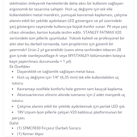
takılmaları önleyerek hareketlerde daha akıcı bir kullanım sağlayan
ergonomik bir tasarıma sahiptir. Hızlı uç değişimi için tek elle
kullanılabilen metal mandren, yumuşak kavramalı kaplaması, çalışma
alanını etkili bir şekilde aydınlatan LED göstergesi ve pil üzerindeki
şarj göstergesi sayesinde kullanıcıya büyük konfor sunar. Pil veya şarj
cihazı olmadan, karton kutuda teslim edilir. STANLEY FATMAX V20
serisindeki tüm pillerle uyumludur. Yüksek kaliteli ve profesyonel bir
alet olan bu darbeli tornavida, tüm projeleriniz için güvenli bir
yatırımdır! Ürün 2 yıl garantilidir (satın alma tarihinden itibaren 28
gün içinde stanleyoutillage.fr veya MYSTANLEY bölümünden kolayca
kayıt yaptırılması durumunda + 1 yıl).
Ek Özellikler
Dayanıklılık ve sağlamlık sağlayan metal kasa.
Hızlı uç değişimi için 1/4" (6,35 mm) tek elle kullanılabilen uç
tutucu.
Kavramayı özellikle konforlu hale getiren tam kauçuk kaplama.
Aksesuarlarınızı elinizin altında tutmanız için 2 adet manyetik uç
tutucu.
Çalışma alanını etkili bir şekilde aydınlatmak için parlak LED ışık.
18V Lityum-İyon pillerle çalışan V20 kablosuz platformunun bir
parçası.
Dahil
(1) SFMCF830 Fırçasız Darbeli Sürücü
(1) Kemer klipsi