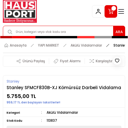
ARA
Anasayfa
YAPI MARKET
Akülü Vidalamalar
Stanley
Ürünü Paylaş
Fiyat Alarmı
Karşılaştır
Stanley
Stanley SFMCF830B-XJ Kömürsüz Darbeli Vidalama
5.755,00 TL
959,17 TL den başlayan taksitlerle!!
Akülü Vidalamalar
Kategori
113837
Stok Kodu