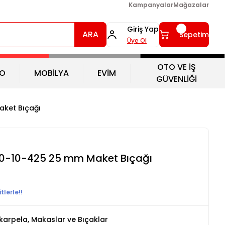
Kampanyalar
Mağazalar
Giriş Yap
ARA
Sepetim
Üye Ol
OTO VE İŞ
O
MOBİLYA
EVİM
GÜVENLİĞİ
aket Bıçağı
 0-10-425 25 mm Maket Bıçağı
tlerle!!
skarpela, Makaslar ve Bıçaklar