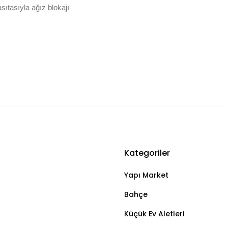
sıtasıyla ağız blokajı
Kategoriler
Bu ürüne ilk yorumu siz yapın!
Yapı Market
Yorum Yaz
Bahçe
Küçük Ev Aletleri