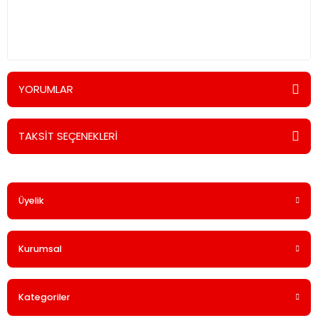
Kur
YORUMLAR
TAKSİT SEÇENEKLERİ
Bu ürüne ilk yorumu siz yapın!
Üyelik
Yorum Yaz
Kurumsal
Kategoriler