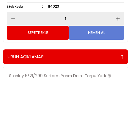
114023
Stok Kodu
SEPETE EKLE
HEMEN AL
ÜRÜN AÇIKLAMASI
Stanley 5/21/299 Surform Yarım Daire Törpü Yedeği
Alarm
Kur
Alarm