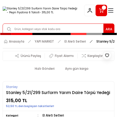
ARA
Anasayfa
YAPI MARKET
El Aleti Setleri
Stanley 5/21
Ürünü Paylaş
Fiyat Alarmı
Karşılaştır
Hızlı Gönderi
Aynı gün kargo
Stanley
Stanley 5/21/299 Surform Yarım Daire Törpü Yedeği
315,00 TL
52,50 TL den başlayan taksitlerle!!
El Aleti Setleri
Kategori