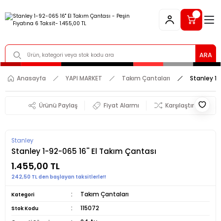
ARA
Anasayfa
YAPI MARKET
Takım Çantaları
Stanley 1-
Ürünü Paylaş
Fiyat Alarmı
Karşılaştır
Stanley
Stanley 1-92-065 16'' El Takım Çantası
1.455,00 TL
242,50 TL den başlayan taksitlerle!!
Takım Çantaları
Kategori
115072
Stok Kodu