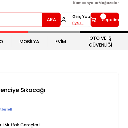
Kampanyalar
Mağazalar
Giriş Yap
ARA
Sepetim
Üye Ol
OTO VE İŞ
O
MOBİLYA
EVİM
GÜVENLİĞİ
renciye Sıkacağı
lerle!!
ikli Mutfak Gereçleri