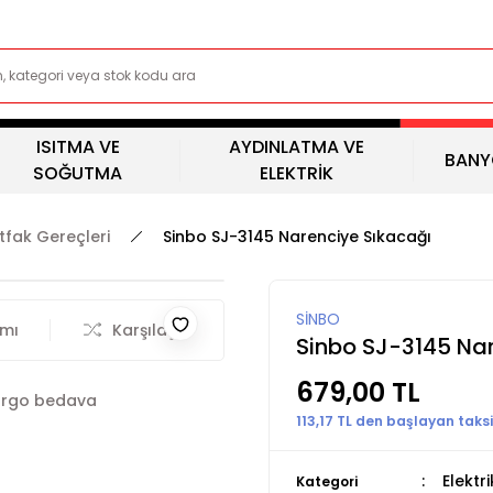
ISITMA VE
AYDINLATMA VE
BANY
SOĞUTMA
ELEKTRİK
utfak Gereçleri
Sinbo SJ-3145 Narenciye Sıkacağı
SİNBO
rmı
Karşılaştır
Sinbo SJ-3145 Na
679,00 TL
rgo bedava
113,17 TL den başlayan taksit
Elektr
Kategori