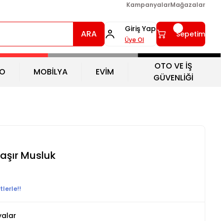
Kampanyalar
Mağazalar
Giriş Yap
ARA
Sepetim
Üye Ol
OTO VE İŞ
O
MOBİLYA
EVİM
GÜVENLİĞİ
aşır Musluk
lerle!!
yalar