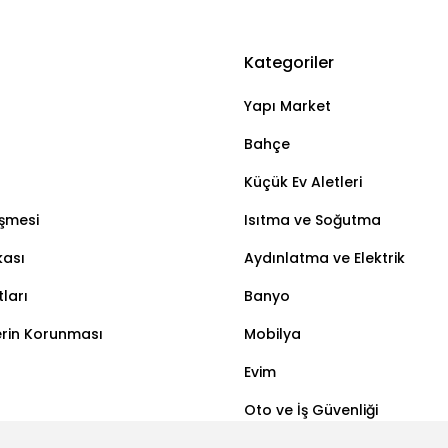
Kategoriler
Bu ürüne ilk yorumu siz yapın!
Yapı Market
Yorum Yaz
Bahçe
Küçük Ev Aletleri
eşmesi
Isıtma ve Soğutma
kası
Aydınlatma ve Elektrik
ları
Banyo
lerin Korunması
Mobilya
Evim
Oto ve İş Güvenliği