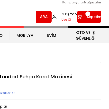
Kampanyalar
Mağazalar
Giriş Yap
ARA
Sepetim
Üye Ol
OTO VE İŞ
O
MOBİLYA
EVİM
GÜVENLİĞİ
Standart Sehpa Karot Makinesi
sitlerle!!
plar