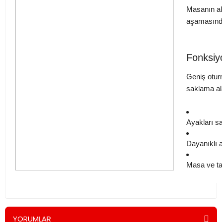
Masanın al
aşamasında
Fonksiy
Geniş oturm
saklama ala
Ayakları s
Dayanıklı a
Masa ve tab
YORUMLAR