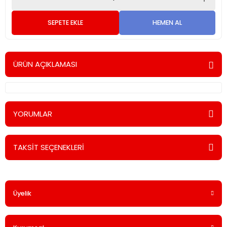
SEPETE EKLE
HEMEN AL
ÜRÜN AÇIKLAMASI
YORUMLAR
TAKSİT SEÇENEKLERİ
Bu ürüne ilk yorumu siz yapın!
Üyelik
Yorum Yaz