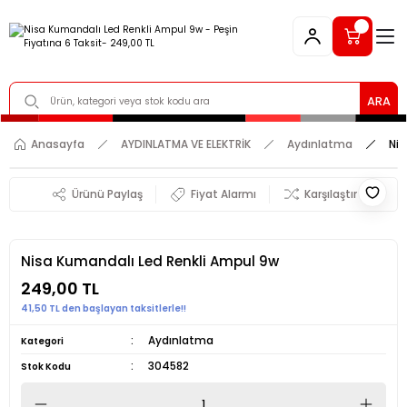
ARA
Anasayfa
AYDINLATMA VE ELEKTRİK
Aydınlatma
Nis
Ürünü Paylaş
Fiyat Alarmı
Karşılaştır
Nisa Kumandalı Led Renkli Ampul 9w
249,00 TL
41,50 TL den başlayan taksitlerle!!
Aydınlatma
Kategori
304582
Stok Kodu