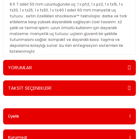
6.5 7 adet 50 mm uzunluğunda uç: 1 x ph2, 1 x pz2, 1 x tx15, 1 x
tx20, 1 x tx25, 1 x tx30, 1 x tx40 1 adet 60 mm manyetik uç
tutucu . setin özellikleri shockwave™ teknolojisi: darbe ve tork
etkilerine karşı yüksek dayanıklılık sağlayan özel tasarım. s2
çelik ve termal işlem: uzun ömürlü kullanım için dayanıklı
malzeme. manyetik uç tutucu: uçların güvenli bir şekilde
tutunmasını sağlar. kompakt ve dayanıklı kasa: taşıma ve
depolama kolaylığı sunar. bu ilan entegrasyon sistemleri ile
listelenmiştir
YORUMLAR
TAKSİT SEÇENEKLERİ
Bu ürüne ilk yorumu siz yapın!
Üyelik
Yorum Yaz
Kurumsal