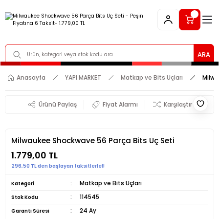
ARA
Anasayfa
YAPI MARKET
Matkap ve Bits Uçları
Milwa
Ürünü Paylaş
Fiyat Alarmı
Karşılaştır
Milwaukee Shockwave 56 Parça Bits Uç Seti
1.779,00 TL
296,50 TL den başlayan taksitlerle!!
Matkap ve Bits Uçları
Kategori
114545
Stok Kodu
24 Ay
Garanti Süresi