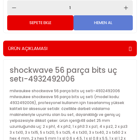
SEPETE EKLE
HEMEN AL
ÜRÜN AÇIKLAMASI
shockwave 56 parça bits uç
setı-4932492006
milwaukee shockwave 56 parça bits uç seti-4932492006
milwaukee shockwave 56 parça bits uç seti (model kodu:
4932492006), profesyonel kullanım için tasarlanmış yüksek
kaliteli bir aksesuar setidir. özellikle darbeli vidalama
makineleriyle uyumlu olan bu set, dayanıklılığı ve geniş uç
yelpazesiyle dikkat çeker. ürün içeriği48 adet 25 mm
uzunluğunda uç: 2 x ph1, 4 x ph2, 1 x ph3 3 x pz1, 4 x pz2, 2 x pz3
3 x tx10, 3 x tx15, 5 x tx20, 5 x tx25, 4 x tx30, 3 x tx40, 2 x tx50 2 x
hex 4 mm, 2 x hex 5 mm 1 x sl 0.6 x 4.5, 1 x sl 0.8 x 5.5, 1 x sl 1.2 x