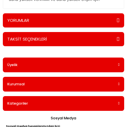
YORUMLAR
TAKSİT SEÇENEKLERİ
Bu ürüne ilk yorumu siz yapın!
Üyelik
Yorum Yaz
Kurumsal
Kategoriler
Sosyal Medya
Sosyal medya hesaplarımızdan bizi