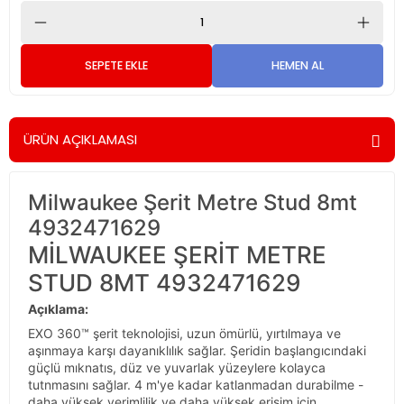
SEPETE EKLE
HEMEN AL
ÜRÜN AÇIKLAMASI
Milwaukee Şerit Metre Stud 8mt
4932471629
MİLWAUKEE ŞERİT METRE
STUD 8MT 4932471629
Açıklama:
EXO 360™ şerit teknolojisi, uzun ömürlü, yırtılmaya ve
aşınmaya karşı dayanıklılık sağlar. Şeridin başlangıcındaki
güçlü mıknatıs, düz ve yuvarlak yüzeylere kolayca
tutnmasını sağlar. 4 m'ye kadar katlanmadan durabilme -
daha yüksek verimlilik ve daha yüksek erişim için