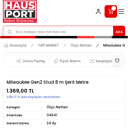
ARA
Anasayfa
YAPI MARKET
Ölçü Aletleri
Milwaukee Gen
Ürünü Paylaş
Fiyat Alarmı
Karşılaştır
Milwaukee Gen2 Stud 8 m Şerit Metre
1.369,00 TL
228,17 TL den başlayan taksitlerle!!
Ölçü Aletleri
Kategori
114541
Stok Kodu
24 Ay
Garanti Süresi