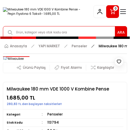
0
ARA
Anasayfa
YAPI MARKET
Penseler
Milwaukee 180 m
Ürünü Paylaş
Fiyat Alarmı
Karşılaştır
Milwaukee 180 mm VDE 1000 V Kombine Pense
1.685,00 TL
280,83 TL den başlayan taksitlerle!!
Penseler
Kategori
113794
Stok Kodu