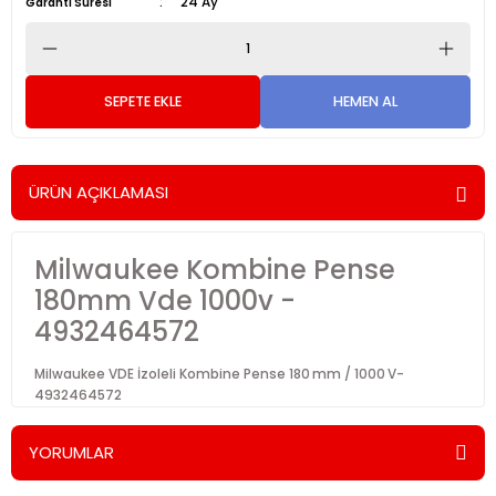
24 Ay
Garanti Süresi
SEPETE EKLE
HEMEN AL
ÜRÜN AÇIKLAMASI
Milwaukee Kombine Pense
180mm Vde 1000v -
4932464572
Milwaukee VDE İzoleli Kombine Pense 180 mm / 1000 V-
4932464572
YORUMLAR