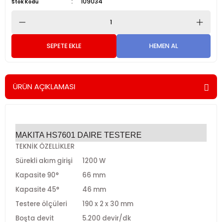
109034
Stok Kodu
SEPETE EKLE
HEMEN AL
ÜRÜN AÇIKLAMASI
MAKITA HS7601 DAIRE TESTERE
TEKNİK ÖZELLİKLER
Sürekli akım girişi
1200 W
Kapasite 90°
66 mm
Kapasite 45°
46 mm
Testere ölçüleri
190 x 2 x 30 mm
Boşta devit
5.200 devir/dk