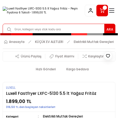
ARA
Anasayfa
KÜÇÜK EV ALETLERİ
Elektrikli Mutfak Gereçleri
Ürünü Paylaş
Fiyat Alarmı
Karşılaştır
Hızlı Gönderi
Kargo bedava
LUXELL
Luxell Fastfryer LXFC-5130 5.5 lt Yağsız Fritöz
1.899,00 TL
316,50 TL den başlayan taksitlerle!!
Elektrikli Mutfak Gereçleri
Kategori