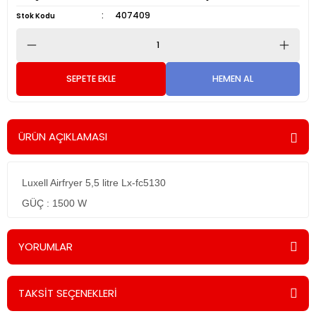
407409
Stok Kodu
SEPETE EKLE
HEMEN AL
ÜRÜN AÇIKLAMASI
Luxell Airfryer 5,5 litre Lx-fc5130
GÜÇ : 1500 W
YORUMLAR
TAKSİT SEÇENEKLERİ
Bu ürüne ilk yorumu siz yapın!