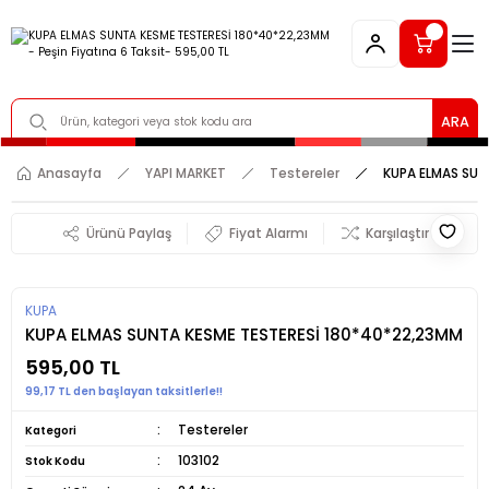
ARA
Anasayfa
YAPI MARKET
Testereler
KUPA ELMAS SUN
Ürünü Paylaş
Fiyat Alarmı
Karşılaştır
KUPA
KUPA ELMAS SUNTA KESME TESTERESİ 180*40*22,23MM
595,00 TL
99,17 TL den başlayan taksitlerle!!
Testereler
Kategori
103102
Stok Kodu