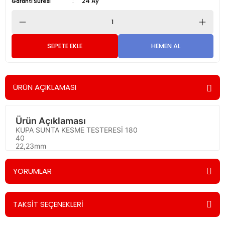
24 Ay
Garanti Süresi
SEPETE EKLE
HEMEN AL
ÜRÜN AÇIKLAMASI
Ürün Açıklaması
KUPA SUNTA KESME TESTERESİ 180
40
22,23mm
YORUMLAR
TAKSİT SEÇENEKLERİ
Bu ürüne ilk yorumu siz yapın!