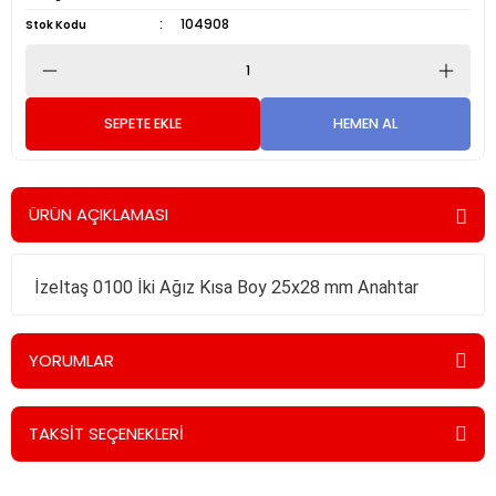
104908
Stok Kodu
SEPETE EKLE
HEMEN AL
ÜRÜN AÇIKLAMASI
İzeltaş 0100 İki Ağız Kısa Boy 25x28 mm Anahtar
YORUMLAR
TAKSİT SEÇENEKLERİ
Bu ürüne ilk yorumu siz yapın!