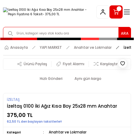
ARA
Anasayfa
YAPI MARKET
Anahtar ve Lokmalar
İzelt
Ürünü Paylaş
Fiyat Alarmı
Karşılaştır
Hızlı Gönderi
Aynı gün kargo
İZELTAŞ
İzeltaş 0100 İki Ağız Kısa Boy 25x28 mm Anahtar
375,00 TL
62,50 TL den başlayan taksitlerle!!
Anahtar ve Lokmalar
Kategori