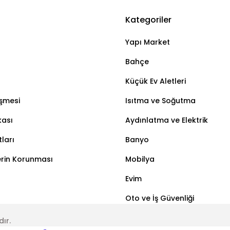
Kategoriler
Bu ürüne ilk yorumu siz yapın!
Yapı Market
Yorum Yaz
Bahçe
Küçük Ev Aletleri
eşmesi
Isıtma ve Soğutma
kası
Aydınlatma ve Elektrik
ları
Banyo
lerin Korunması
Mobilya
Evim
Oto ve İş Güvenliği
dır.