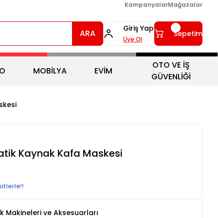
Kampanyalar
Mağazalar
Giriş Yap
ARA
Sepetim
Üye Ol
OTO VE İŞ
O
MOBİLYA
EVİM
GÜVENLİĞİ
skesi
tik Kaynak Kafa Maskesi
tlerle!!
 Makineleri ve Aksesuarları