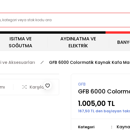
ISITMA VE
AYDINLATMA VE
BANY
SOĞUTMA
ELEKTRİK
i ve Aksesuarları
GFB 6000 Colormatik Kaynak Kafa Ma
GFB
rmı
Karşılaştır
GFB 6000 Colorma
1.005,00 TL
167,50 TL den başlayan taksi
Kaynak
Kategori