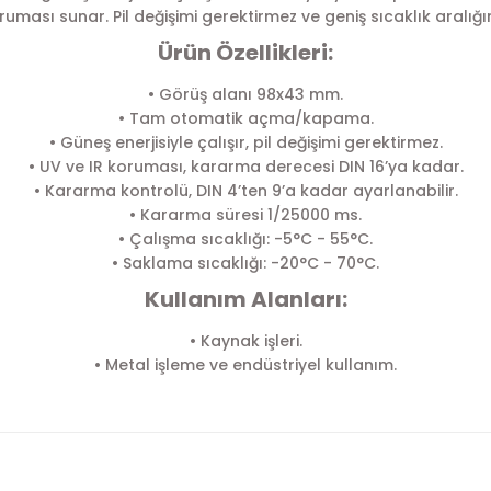
oruması sunar. Pil değişimi gerektirmez ve geniş sıcaklık aralığın
Ürün Özellikleri:
• Görüş alanı 98x43 mm.
• Tam otomatik açma/kapama.
• Güneş enerjisiyle çalışır, pil değişimi gerektirmez.
• UV ve IR koruması, kararma derecesi DIN 16’ya kadar.
• Kararma kontrolü, DIN 4’ten 9’a kadar ayarlanabilir.
• Kararma süresi 1/25000 ms.
• Çalışma sıcaklığı: -5°C - 55°C.
• Saklama sıcaklığı: -20°C - 70°C.
Kullanım Alanları:
• Kaynak işleri.
• Metal işleme ve endüstriyel kullanım.