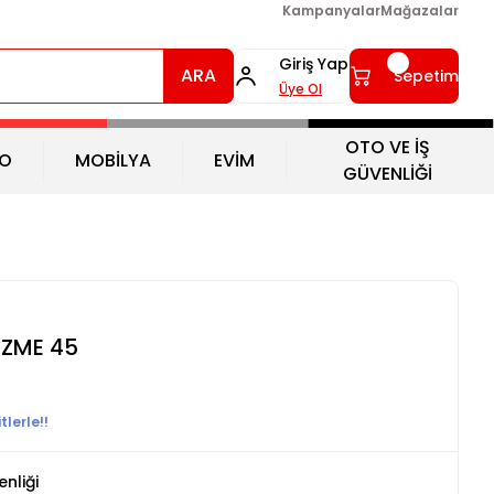
Kampanyalar
Mağazalar
Giriş Yap
ARA
Sepetim
Üye Ol
OTO VE İŞ
O
MOBİLYA
EVİM
GÜVENLİĞİ
İZME 45
lerle!!
enliği