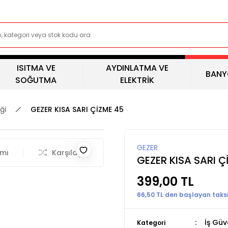
ISITMA VE
AYDINLATMA VE
BANY
SOĞUTMA
ELEKTRİK
ği
GEZER KISA SARI ÇİZME 45
GEZER
rmı
Karşılaştır
GEZER KISA SARI Ç
399,00 TL
66,50 TL den başlayan taksit
İş Güv
Kategori