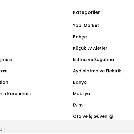
Kategoriler
Bu ürüne ilk yorumu siz yapın!
Yapı Market
Yorum Yaz
Bahçe
Küçük Ev Aletleri
eşmesi
Isıtma ve Soğutma
kası
Aydınlatma ve Elektrik
ları
Banyo
lerin Korunması
Mobilya
Evim
Oto ve İş Güvenliği
dır.