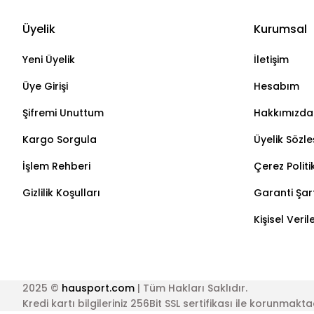
Üyelik
Kurumsal
Yeni Üyelik
İletişim
Üye Girişi
Hesabım
Şifremi Unuttum
Hakkımızda
Kargo Sorgula
Üyelik Sözl
İşlem Rehberi
Çerez Politi
Gizlilik Koşulları
Garanti Şart
Kişisel Veri
2025 ©
hausport.com
| Tüm Hakları Saklıdır.
Kredi kartı bilgileriniz 256Bit SSL sertifikası ile korunmakta