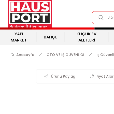
YAPI
KÜÇÜK EV
BAHÇE
MARKET
ALETLERİ
Anasayfa
OTO VE İŞ GÜVENLİĞİ
İş Güvenli
Ürünü Paylaş
Fiyat Ala