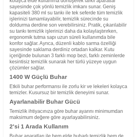
kolayca elde kullanıma dönüşerek farklı aparatlar
sayesinde çok yönlü temizlik imkanı sunar. Geniş
kapasiteli 380 ml su tankı ile tek seferde tüm temizlik
işlerinizi tamamlayabilir, temizlik sürecinde su
doldurma derdine son verebilirsiniz. Pratik, çıkarılabilir
su tankı temizlik işlerinizi daha da kolaylaştırırken,
ergonomik tutma sapı uzun süreli kullanımda bile
konfor sağlar. Ayrıca, düzenli kablo sarma özelliği
sayesinde saklama derdiniz ortadan kalkar. Kutu
içeriğinde bulunan 3 farklı mop bezi, farklı zeminlerde
kesintisiz temizlik sunarak her türlü yüzeye uygun
çözümler sağlar.
1400 W Güçlü Buhar
Etkili buhar performansı ile zorlu kir ve lekeleri kolayca
temizler. Kusursuz bir temizlik deneyimi sunar.
Ayarlanabilir Buhar Gücü
Temizlik ihtiyacınıza göre buhar ayarını minimumdan
maksimum değere göre ayarlayabilirsiniz.
2'si 1 Arada Kullanım
Buhar aparatları ile hem elde buharlı temizlik hem de