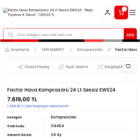
ARA
Anasayfa
YAPI MARKET
Kompresörler
Factor Hava
Ürünü Paylaş
Fiyat Alarmı
Karşılaştır
Factor Hava Komprasörü 24 Lt Sessiz EWS24
7.619,00 TL
1.269,83 TL den başlayan taksitlerle!!
Kompresörler
Kategori
114454
Stok Kodu
24 Ay
Garanti Süresi