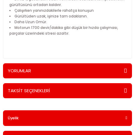
gürültüsünü ortadan kaldırır.
Çalışırken yanınızdakilerle rahatça konuşun
Gürültüden uzak, işinize tam odaklanın.
Daha Uzun Omür.
Motorun 1700 devir/dakika gibi düşük bir hızda çalışması,
parçalar üzerindeki stresi azaltır.
YORUMLAR
TAKSİT SEÇENEKLERİ
Bu ürüne ilk yorumu siz yapın!
Üyelik
Yorum Yaz