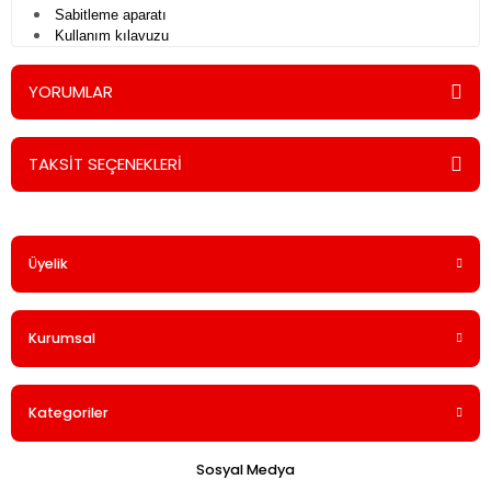
Sabitleme aparatı
Kullanım kılavuzu
YORUMLAR
TAKSİT SEÇENEKLERİ
Bu ürüne ilk yorumu siz yapın!
Üyelik
Yorum Yaz
Kurumsal
Kategoriler
Sosyal Medya