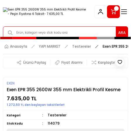
ARA
Anasayfa
YAPI MARKET
Testereler
Exen EPR 355 26
Ürünü Paylaş
Fiyat Alarmı
Karşılaştır
EXEN
Exen EPR 355 2600W 355 mm Elektrikli Profil Kesme
7.635,00 TL
1.272,50 TL den başlayan taksitlerle!!
Testereler
Kategori
114079
Stok Kodu