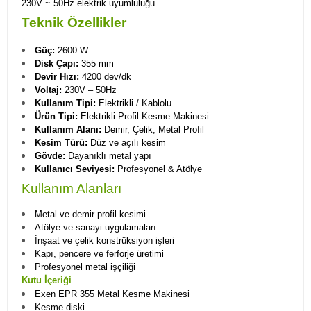
230V ~ 50Hz elektrik uyumluluğu
Teknik Özellikler
Güç:
2600 W
Disk Çapı:
355 mm
Devir Hızı:
4200 dev/dk
Voltaj:
230V – 50Hz
Kullanım Tipi:
Elektrikli / Kablolu
Ürün Tipi:
Elektrikli Profil Kesme Makinesi
Kullanım Alanı:
Demir, Çelik, Metal Profil
Kesim Türü:
Düz ve açılı kesim
Gövde:
Dayanıklı metal yapı
Kullanıcı Seviyesi:
Profesyonel & Atölye
Kullanım Alanları
Metal ve demir profil kesimi
Atölye ve sanayi uygulamaları
İnşaat ve çelik konstrüksiyon işleri
Kapı, pencere ve ferforje üretimi
Profesyonel metal işçiliği
Kutu İçeriği
Exen EPR 355 Metal Kesme Makinesi
Kesme diski