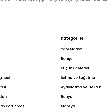
 Her Türlü Malzemeye Uygun Bir Şekilde Çalışmak Mümkündür.
Kategoriler
Bu ürüne ilk yorumu siz yapın!
Yapı Market
Yorum Yaz
Bahçe
Küçük Ev Aletleri
eşmesi
Isıtma ve Soğutma
kası
Aydınlatma ve Elektrik
ları
Banyo
lerin Korunması
Mobilya