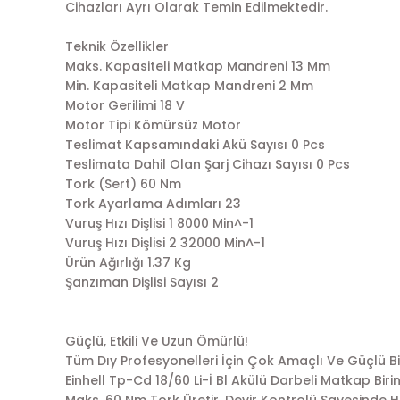
Cihazları Ayrı Olarak Temin Edilmektedir.
Teknik Özellikler
Maks. Kapasiteli Matkap Mandreni 13 Mm
Min. Kapasiteli Matkap Mandreni 2 Mm
Motor Gerilimi 18 V
Motor Tipi Kömürsüz Motor
Teslimat Kapsamındaki Akü Sayısı 0 Pcs
Teslimata Dahil Olan Şarj Cihazı Sayısı 0 Pcs
Tork (Sert) 60 Nm
Tork Ayarlama Adımları 23
Vuruş Hızı Dişlisi 1 8000 Min^-1
Vuruş Hızı Dişlisi 2 32000 Min^-1
Ürün Ağırlığı 1.37 Kg
Şanzıman Dişlisi Sayısı 2
Güçlü, Etkili Ve Uzun Ömürlü!
Tüm Dıy Profesyonelleri İçin Çok Amaçlı Ve Güçlü Bi
Einhell Tp-Cd 18/60 Li-İ Bl Akülü Darbeli Matkap Bir