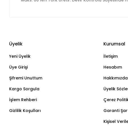
Maks. 60 Nm Tork Üretir. Devir Kontrolü Sayesinde
Üyelik
Kurumsal
Yeni Üyelik
İletişim
Üye Girişi
Hesabım
Şifremi Unuttum
Hakkımızda
Kargo Sorgula
Üyelik Sözl
İşlem Rehberi
Çerez Politi
Gizlilik Koşulları
Garanti Şart
Kişisel Veri