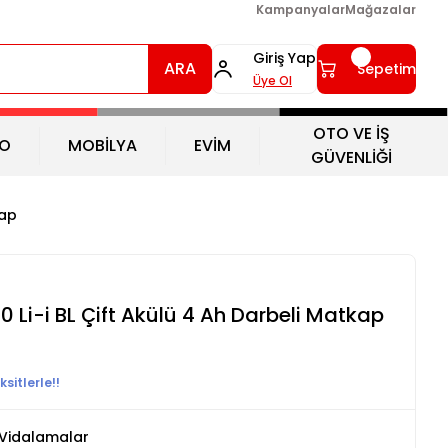
Kampanyalar
Mağazalar
Giriş Yap
ARA
Sepetim
Üye Ol
OTO VE İŞ
O
MOBİLYA
EVİM
GÜVENLİĞİ
kap
0 Li-i BL Çift Akülü 4 Ah Darbeli Matkap
sitlerle!!
 Vidalamalar