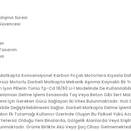
lışma Süresi
 Güvencesi
an
 Tasarım
ma
i Matkapta Konvansiyonel Karbon Fırçalı Motorlara Kıyasla D
süz Motorlu Darbeli Matkapta Mekanik Aşınma Kaynaklı Bir 
m İyon Pillerin Tümü Tp-Cd 18/60 Li-İ Modelinde De Kullanılabil
izması Delme İşlemi Esnasında Taş Veya Beton Gibi Sert Mal
emi İçin Gereken Gücü Sağlayan İki Vites Bulunmaktadır. Hızlı
kilde Değiştirilebilmesini Sağlar. Darbeli Matkapla Delme İşle
kabın Ek Tutamağı Kullanıcı Üzerinde Oluşan Bu Fiziksel Yükü A
Yetersiz Olduğu Yeni Binalarda, Gölgelik Alanlarda Veya Erişil
lunmaktadır. Ürünle Birlikte Akü Veya Şarj Cihazı Gelmemekte