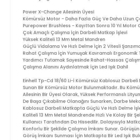
Power X-Change Ailesinin Üyesi
Kömürsüz Motor - Daha Fazla Güç Ve Daha Uzun Ça
Purepower Brushless - Kayıttan Sonra 10 Yıl Motor
Çok Amaçlı Çalışma İçin Darbeli Matkap İşlevi
Yüksek Kaliteli 13 Mm Metal Mandren
Güçlü Vidalama Ve Hızlı Delme İçin 2 Vitesli Şanzım
Rahat Çalışma İçin Yumuşak Kavramalı Ergonomik
Yardımcı Tutamak Sayesinde Rahat-Hassas Çalış
Çalışma Alanını Aydınlatmak İçin Led Işık Dahil
Einhell Tp-Cd 18/60 Li-İ Kömürsüz Kablosuz Darbel
Sunan Bir Kömürsüz Motor Bulunmaktadır. Bu Kömür
Ailesinin Bir Üyesi Olarak, Yüksek Performanslı Lityu
De Başa Çıkabilme Olanağını Sunarken, Darbe Mekan
Kablosuz Darbeli Matkapta Güçlü Ve Hızlı Delme İşl
Kaliteli 13 Mm Metal Mandrende Hızlı Ve Kolay Bir Şe
Kullanıcı Tarafından Da Hissedilir. Dolayısıyla Mat
Konforlu Bir Şekilde Çalışma İmkanı Sunar. Görüşün 
Görüş İmkanı Sunması İçin Matkapta Bir Led Işık Bu