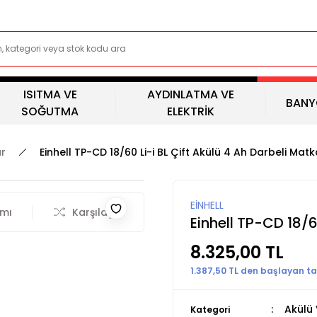
ISITMA VE
AYDINLATMA VE
BANY
SOĞUTMA
ELEKTRİK
ar
Einhell TP-CD 18/60 Li-i BL Çift Akülü 4 Ah Darbeli Mat
EİNHELL
rmı
Karşılaştır
Einhell TP-CD 18/6
8.325,00 TL
1.387,50 TL den başlayan tak
Akülü
Kategori