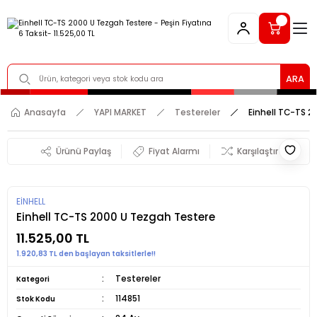
ARA
Anasayfa
YAPI MARKET
Testereler
Einhell TC-TS 
Ürünü Paylaş
Fiyat Alarmı
Karşılaştır
EİNHELL
Einhell TC-TS 2000 U Tezgah Testere
11.525,00 TL
1.920,83 TL den başlayan taksitlerle!!
Testereler
Kategori
114851
Stok Kodu