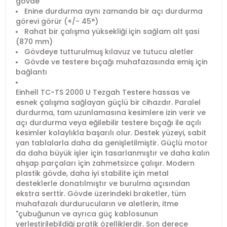
gövde
Enine durdurma aynı zamanda bir açı durdurma
görevi görür (+/- 45°)
Rahat bir çalışma yüksekliği için sağlam alt şasi
(870 mm)
Gövdeye tutturulmuş kılavuz ve tutucu aletler
Gövde ve testere bıçağı muhafazasında emiş için
bağlantı
Einhell TC-TS 2000 U Tezgah Testere hassas ve
esnek çalışma sağlayan güçlü bir cihazdır. Paralel
durdurma, tam uzunlamasına kesimlere izin verir ve
açı durdurma veya eğilebilir testere bıçağı ile açılı
kesimler kolaylıkla başarılı olur. Destek yüzeyi, sabit
yan tablalarla daha da genişletilmiştir. Güçlü motor
da daha büyük işler için tasarlanmıştır ve daha kalın
ahşap parçaları için zahmetsizce çalışır. Modern
plastik gövde, daha iyi stabilite için metal
desteklerle donatılmıştır ve burulma açısından
ekstra serttir. Gövde üzerindeki braketler, tüm
muhafazalı durdurucuların ve aletlerin, itme
"çubuğunun ve ayrıca güç kablosunun
yerleştirilebildiği pratik özelliklerdir. Son derece