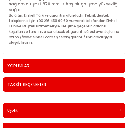
sağlam alt şasi, 870 mm'lik hoş bir çalışma yüksekliği
sağlar.
Bu ürün, Einhell Türkiye garantisi altındadır. Teknik destek
talepleriniz için +90 216 456 60 60 numaralı telefondan Einhell
Türkiye Müşteri Hizmetleri’yle iletişime geçebilir, garanti
koşulları ve tarafınıza sunulacak ek garanti süresi avantajlarına
https://www.einhell.com.tr/servis/garanti/ linki aracılığıyla
ulaşabilirsiniz.
YORUMLAR
TAKSİT SEÇENEKLERİ
Bu ürüne ilk yorumu siz yapın!
Üyelik
Yorum Yaz