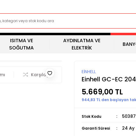
ISITMA VE
AYDINLATMA VE
BANY
SOĞUTMA
ELEKTRİK
EİNHELL
rmı
Karşılaştır
Einhell GC-EC 2040
5.669,00 TL
944,83 TL den başlayan taks
50387
Stok Kodu
24 Ay
Garanti Süresi