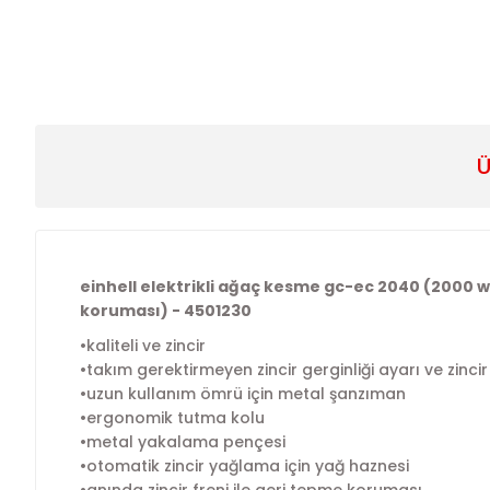
Ü
einhell elektrikli ağaç kesme gc-ec 2040 (2000 w,
koruması) - 4501230
•kaliteli ve zincir
•takım gerektirmeyen zincir gerginliği ayarı ve zincir
•uzun kullanım ömrü için metal şanzıman
•ergonomik tutma kolu
•metal yakalama pençesi
•otomatik zincir yağlama için yağ haznesi