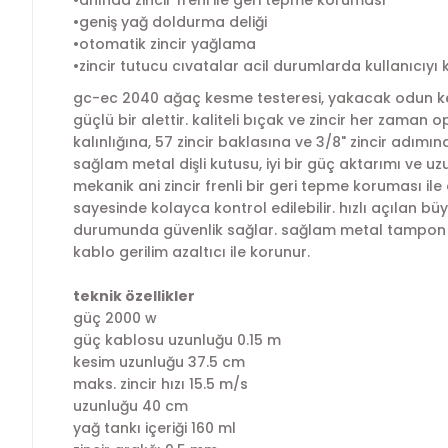
•anında zincir freni ile geri tepme koruması
•geniş yağ doldurma deliği
•otomatik zincir yağlama
•zincir tutucu cıvatalar acil durumlarda kullanıcıyı 
gc-ec 2040 ağaç kesme testeresi, yakacak odun kes
güçlü bir alettir. kaliteli bıçak ve zincir her zam
kalınlığına, 57 zincir baklasına ve 3/8" zincir adımına 
sağlam metal dişli kutusu, iyi bir güç aktarımı ve
mekanik ani zincir frenli bir geri tepme koruması i
sayesinde kolayca kontrol edilebilir. hızlı açılan b
durumunda güvenlik sağlar. sağlam metal tampon çiv
kablo gerilim azaltıcı ile korunur.
teknik özellikler
güç 2000 w
güç kablosu uzunluğu 0.15 m
kesim uzunluğu 37.5 cm
maks. zincir hızı 15.5 m/s
uzunluğu 40 cm
yağ tankı içeriği 160 ml