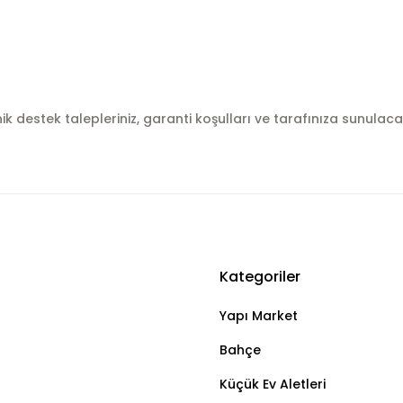
knik destek talepleriniz, garanti koşulları ve tarafınıza sunulaca
Kategoriler
Bu ürüne ilk yorumu siz yapın!
Yapı Market
Yorum Yaz
Bahçe
Küçük Ev Aletleri