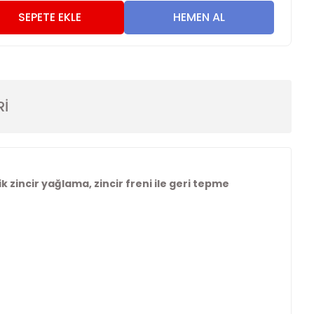
SEPETE EKLE
HEMEN AL
Rİ
 zincir yağlama, zincir freni ile geri tepme