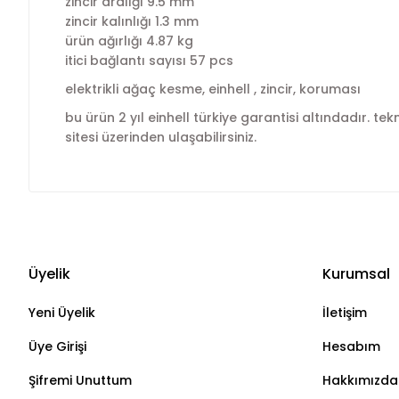
zincir aralığı 9.5 mm
zincir kalınlığı 1.3 mm
ürün ağırlığı 4.87 kg
itici bağlantı sayısı 57 pcs
elektrikli ağaç kesme, einhell , zincir, koruması
bu ürün 2 yıl einhell türkiye garantisi altındadır. te
sitesi üzerinden ulaşabilirsiniz.
Üyelik
Kurumsal
Yeni Üyelik
İletişim
Üye Girişi
Hesabım
Şifremi Unuttum
Hakkımızda