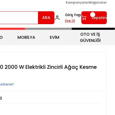
Kampanyalar
Mağazalar
Giriş Yap
ARA
Sepetim
Üye Ol
OTO VE İŞ
O
MOBİLYA
EVİM
GÜVENLİĞİ
 2000 W Elektrikli Zincirli Ağaç Kesme
itlerle!!
3