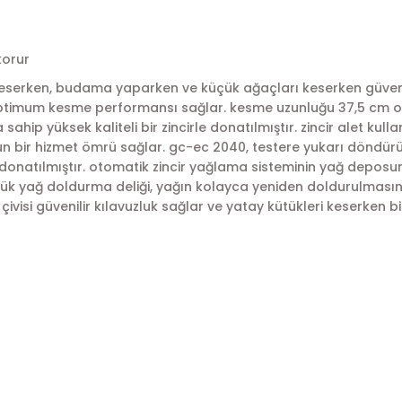
korur
erken, budama yaparken ve küçük ağaçları keserken güvenilir
an optimum kesme performansı sağlar. kesme uzunluğu 37,5 cm o
sahip yüksek kaliteli bir zincirle donatılmıştır. zincir alet kullan
 uzun bir hizmet ömrü sağlar. gc-ec 2040, testere yukarı dönd
le donatılmıştır. otomatik zincir yağlama sisteminin yağ deposu
üyük yağ doldurma deliği, yağın kolayca yeniden doldurulmasını
isi güvenilir kılavuzluk sağlar ve yatay kütükleri keserken b