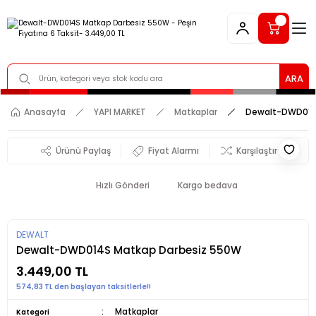
ARA
Anasayfa
YAPI MARKET
Matkaplar
Dewalt-DWD014
Ürünü Paylaş
Fiyat Alarmı
Karşılaştır
Hızlı Gönderi
Kargo bedava
DEWALT
Dewalt-DWD014S Matkap Darbesiz 550W
3.449,00 TL
574,83 TL den başlayan taksitlerle!!
Matkaplar
Kategori