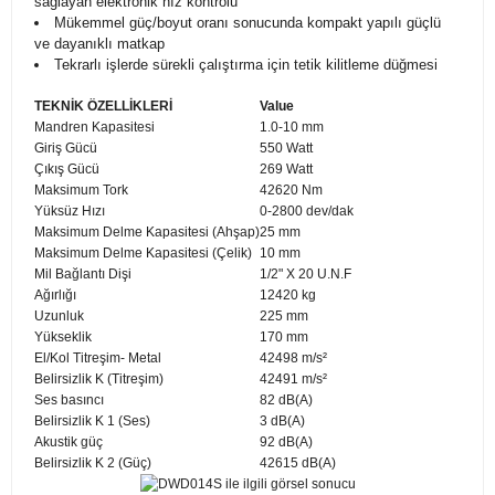
sağlayan elektronik hız kontrolü
Mükemmel güç/boyut oranı sonucunda kompakt yapılı güçlü
ve dayanıklı matkap
Tekrarlı işlerde sürekli çalıştırma için tetik kilitleme düğmesi
TEKNİK ÖZELLİKLERİ
Value
Mandren Kapasitesi
1.0-10 mm
Giriş Gücü
550 Watt
Çıkış Gücü
269 Watt
Maksimum Tork
42620 Nm
Yüksüz Hızı
0-2800 dev/dak
Maksimum Delme Kapasitesi (Ahşap)
25 mm
Maksimum Delme Kapasitesi (Çelik)
10 mm
Mil Bağlantı Dişi
1/2" X 20 U.N.F
Ağırlığı
12420 kg
Uzunluk
225 mm
Yükseklik
170 mm
El/Kol Titreşim- Metal
42498 m/s²
Belirsizlik K (Titreşim)
42491 m/s²
Ses basıncı
82 dB(A)
Belirsizlik K 1 (Ses)
3 dB(A)
Akustik güç
92 dB(A)
Belirsizlik K 2 (Güç)
42615 dB(A)