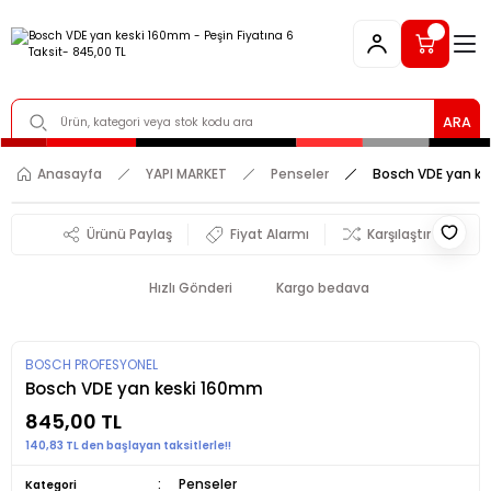
ARA
Anasayfa
YAPI MARKET
Penseler
Bosch VDE yan k
Ürünü Paylaş
Fiyat Alarmı
Karşılaştır
Hızlı Gönderi
Kargo bedava
BOSCH PROFESYONEL
Bosch VDE yan keski 160mm
845,00 TL
140,83 TL den başlayan taksitlerle!!
Penseler
Kategori