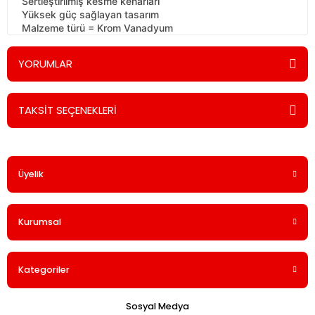
Sertleştirilmiş kesme kenarları
Yüksek güç sağlayan tasarım
Malzeme türü = Krom Vanadyum
YORUMLAR
TAKSİT SEÇENEKLERİ
Bu ürüne ilk yorumu siz yapın!
Üyelik
Yorum Yaz
Kurumsal
Kategoriler
Sosyal Medya