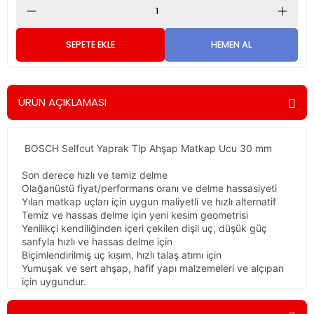
SEPETE EKLE
HEMEN AL
ÜRÜN AÇIKLAMASI
BOSCH Selfcut Yaprak Tip Ahşap Matkap Ucu 30 mm
BOSC
Son derece hızlı ve temiz delme
Özel
Olağanüstü fiyat/performans oranı ve delme hassasiyeti
Yılan matkap uçları için uygun maliyetli ve hızlı alternatif
Temiz ve hassas delme için yeni kesim geometrisi
Yenilikçi kendiliğinden içeri çekilen dişli uç, düşük güç
sarıfyla hızlı ve hassas delme için
Biçimlendirilmiş uç kısım, hızlı talaş atımı için
Yumuşak ve sert ahşap, hafif yapı malzemeleri ve alçıpan
için uygundur.