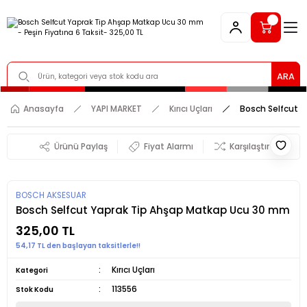
ARA
Anasayfa
YAPI MARKET
Kırıcı Uçları
Bosch Selfcut 
Ürünü Paylaş
Fiyat Alarmı
Karşılaştır
BOSCH AKSESUAR
Bosch Selfcut Yaprak Tip Ahşap Matkap Ucu 30 mm
325,00 TL
54,17 TL den başlayan taksitlerle!!
Kırıcı Uçları
Kategori
113556
Stok Kodu