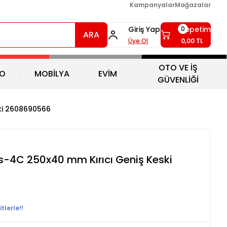
Kampanyalar
Mağazalar
Giriş Yap
Sepetim
0
ARA
Üye Ol
0,00 TL
OTO VE İŞ
O
MOBİLYA
EVİM
GÜVENLİĞİ
ki 2608690566
s-4C 250x40 mm Kırıcı Geniş Keski
tlerle!!