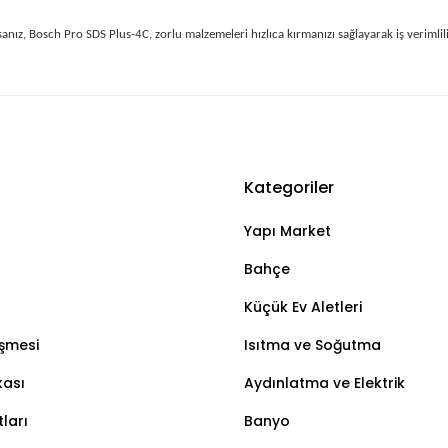
sanız, Bosch Pro SDS Plus-4C, zorlu malzemeleri hızlıca kırmanızı sağlayarak iş verimliliği
Kategoriler
Bu ürüne ilk yorumu siz yapın!
Yapı Market
Yorum Yaz
Bahçe
Küçük Ev Aletleri
eşmesi
Isıtma ve Soğutma
kası
Aydınlatma ve Elektrik
ları
Banyo