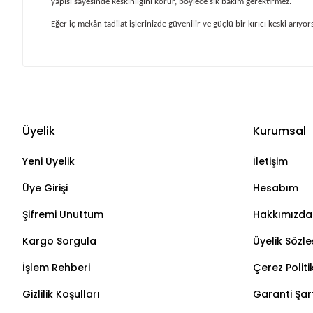
yapısı sayesinde keskinliğini korur, böylece sık bakım gerektirmez.
Eğer iç mekân tadilat işlerinizde güvenilir ve güçlü bir kırıcı keski arıyor
Üyelik
Kurumsal
Yeni Üyelik
İletişim
Üye Girişi
Hesabım
Şifremi Unuttum
Hakkımızda
Kargo Sorgula
Üyelik Sözl
İşlem Rehberi
Çerez Politi
Gizlilik Koşulları
Garanti Şart