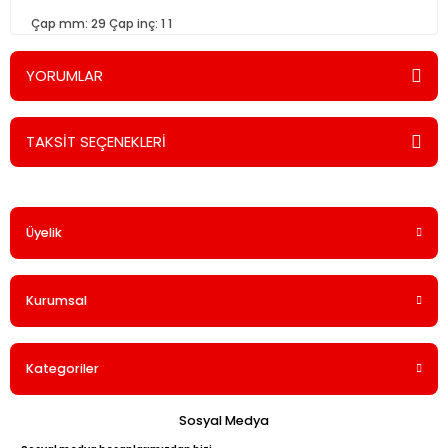
Çap mm: 29 Çap inç: 1 1
YORUMLAR
TAKSİT SEÇENEKLERİ
Bu ürüne ilk yorumu siz yapın!
Üyelik
Yorum Yaz
Kurumsal
Kategoriler
Sosyal Medya