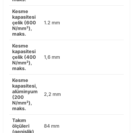
Kesme
kapasitesi
çelik (600
1.2 mm
N/mm²),
maks.
Kesme
kapasitesi
çelik (400
1,6 mm
N/mm²),
maks.
Kesme
kapasitesi,
alüminyum
2,2 mm
(200
N/mm²),
maks.
Takım
ölçüleri
84 mm
(genişlik)