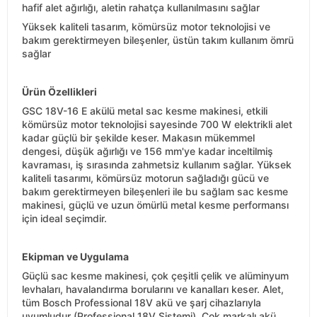
hafif alet ağırlığı, aletin rahatça kullanılmasını sağlar
Yüksek kaliteli tasarım, kömürsüz motor teknolojisi ve
bakım gerektirmeyen bileşenler, üstün takım kullanım ömrü
sağlar
Ürün Özellikleri
GSC 18V-16 E akülü metal sac kesme makinesi, etkili
kömürsüz motor teknolojisi sayesinde 700 W elektrikli alet
kadar güçlü bir şekilde keser. Makasın mükemmel
dengesi, düşük ağırlığı ve 156 mm'ye kadar inceltilmiş
kavraması, iş sırasında zahmetsiz kullanım sağlar. Yüksek
kaliteli tasarımı, kömürsüz motorun sağladığı gücü ve
bakım gerektirmeyen bileşenleri ile bu sağlam sac kesme
makinesi, güçlü ve uzun ömürlü metal kesme performansı
için ideal seçimdir.
Ekipman ve Uygulama
Güçlü sac kesme makinesi, çok çeşitli çelik ve alüminyum
levhaları, havalandırma borularını ve kanalları keser. Alet,
tüm Bosch Professional 18V akü ve şarj cihazlarıyla
uyumludur (Professional 18V Sistemi). Çok markalı akü