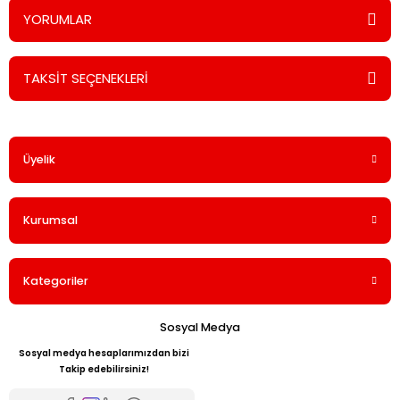
YORUMLAR
TAKSİT SEÇENEKLERİ
Bu ürüne ilk yorumu siz yapın!
Üyelik
Yorum Yaz
Kurumsal
Kategoriler
Sosyal Medya
Sosyal medya hesaplarımızdan bizi
Takip edebilirsiniz!