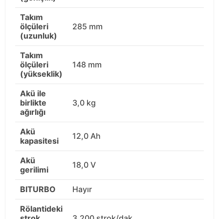
Takım
ölçüleri
285 mm
(uzunluk)
Takım
ölçüleri
148 mm
(yükseklik)
Akü ile
birlikte
3,0 kg
ağırlığı
Akü
12,0 Ah
kapasitesi
Akü
18,0 V
gerilimi
BITURBO
Hayır
Rölantideki
strok
3.200 strok/dak