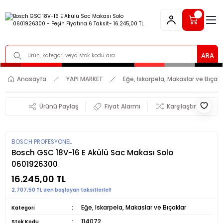
ARA
Anasayfa
YAPI MARKET
Eğe, Iskarpela, Makaslar ve Bıçakl
Ürünü Paylaş
Fiyat Alarmı
Karşılaştır
BOSCH PROFESYONEL
Bosch GSC 18V-16 E Akülü Sac Makası Solo
0601926300
16.245,00 TL
2.707,50 TL den başlayan taksitlerle!!
Eğe, Iskarpela, Makaslar ve Bıçaklar
Kategori
114072
Stok Kodu