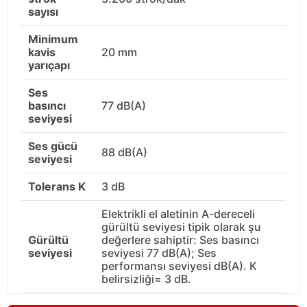
sayısı
Minimum
kavis
20 mm
yarıçapı
Ses
basıncı
77 dB(A)
seviyesi
Ses gücü
88 dB(A)
seviyesi
Tolerans K
3 dB
Elektrikli el aletinin A-dereceli
gürültü seviyesi tipik olarak şu
Gürültü
değerlere sahiptir: Ses basıncı
seviyesi
seviyesi 77 dB(A); Ses
performansı seviyesi dB(A). K
belirsizliği= 3 dB.