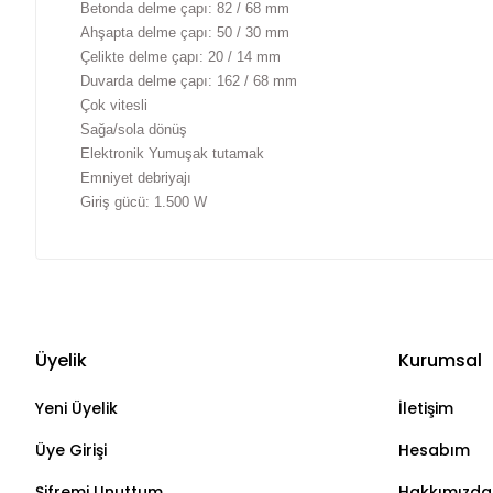
Betonda delme çapı: 82 / 68 mm
Ahşapta delme çapı: 50 / 30 mm
Çelikte delme çapı: 20 / 14 mm
Duvarda delme çapı: 162 / 68 mm
Çok vitesli
Sağa/sola dönüş
Elektronik Yumuşak tutamak
Emniyet debriyajı
Giriş gücü: 1.500 W
Üyelik
Kurumsal
Yeni Üyelik
İletişim
Üye Girişi
Hesabım
Şifremi Unuttum
Hakkımızda