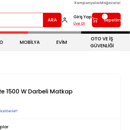
Kampanyalar
Mağazalar
Giriş Yap
ARA
Sepetim
Üye Ol
OTO VE İŞ
O
MOBİLYA
EVİM
GÜVENLİĞİ
Re 1500 W Darbeli Matkap
sitlerle!!
plar