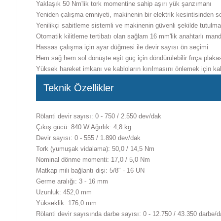
Yaklaşık 50 Nm'lik tork momentine sahip aşırı yük şanzımanı
Yeniden çalışma emniyeti, makinenin bir elektrik kesintisinden s
Yenilikçi sabitleme sistemli ve makinenin güvenli şekilde tutul
Otomatik kilitleme tertibatı olan sağlam 16 mm'lik anahtarlı man
Hassas çalışma için ayar düğmesi ile devir sayısı ön seçimi
Hem sağ hem sol dönüşte eşit güç için döndürülebilir fırça plaka
Yüksek hareket imkanı ve kabloların kırılmasını önlemek için kabl
Teknik Özellikler
Rölanti devir sayısı: 0 - 750 / 2.550 dev/dak
Çıkış gücü: 840 W Ağırlık: 4,8 kg
Devir sayısı: 0 - 555 / 1.890 dev/dak
Tork (yumuşak vidalama): 50,0 / 14,5 Nm
Nominal dönme momenti: 17,0 / 5,0 Nm
Matkap mili bağlantı dişi: 5/8" - 16 UN
Germe aralığı: 3 - 16 mm
Uzunluk: 452,0 mm
Yükseklik: 176,0 mm
Rölanti devir sayısında darbe sayısı: 0 - 12.750 / 43.350 darbe/