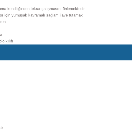
onra kendiliğinden tekrar çalışmasını önlemektedir
ması için yumuşak kavramalı sağlam ilave tutamak
dren
sı
o kılıfı
dak