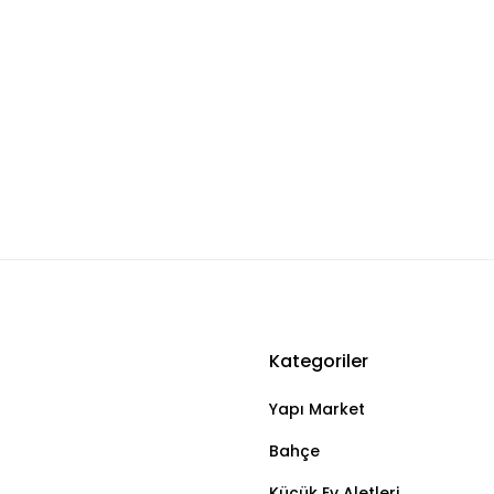
Kategoriler
Bu ürüne ilk yorumu siz yapın!
Yapı Market
Yorum Yaz
Bahçe
Küçük Ev Aletleri