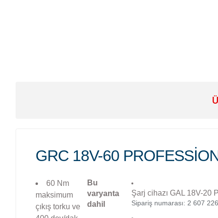
Ü
GRC 18V-60 PROFESSIO
Bu
60 Nm
Şarj cihazı GAL 18V-20 P
varyanta
maksimum
Sipariş numarası: 2 607 22
dahil
çıkış torku ve