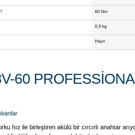
)*
60 Nm
0,9 kg
Hayır
V-60 PROFESSIONA
ıkanlar
rku hız ile birleştiren akülü bir cırcırlı anahtar a