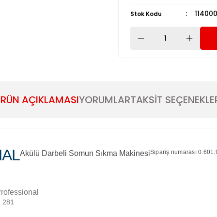
11400
Stok Kodu
RÜN AÇIKLAMASI
YORUMLAR
TAKSİT SEÇENEKLE
NAL
Sipariş numarası 0.601
Akülü Darbeli Somun Sıkma Makinesi
rofessional
6 281