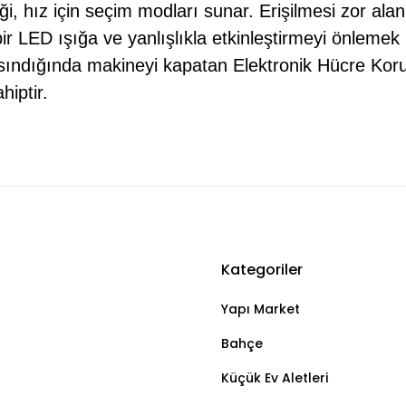
iği, hız için seçim modları sunar. Erişilmesi zor ala
ir LED ışığa ve yanlışlıkla etkinleştirmeyi önlemek i
ısındığında makineyi kapatan Elektronik Hücre Koru
hiptir.
Kategoriler
Bu ürüne ilk yorumu siz yapın!
Yapı Market
Yorum Yaz
Bahçe
Küçük Ev Aletleri