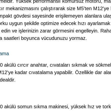
eldir. Yüksek performanslı kömürsüz motoru, ma
rcır mekanizmasını çalıştırarak size M5'ten M12'ye 
akt gövdesi sayesinde erişilemeyen alanlara ulaşma
torku uygun şekilde optimize edecek hızı ayarlama
e edin ve işlerinizin zarar görmesini engelleyin. Ra
şma saatleri boyunca vücudunuzu yormaz.
lama
külü cırcır anahtar, cıvataları sıkmak ve sökmek iç
2'ye kadar cıvatalama yapabilir. Özellikle dar alan
idealdir.
 akülü somun sıkma makinesi, yüksek hız ve tork