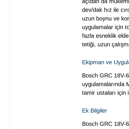
açıdan da mükemm
dev/dak hız ile cı
uzun boynu ve komp
uygulamalar için 
fazla esneklik eld
tetiği, uzun çalı
Ekipman ve Uygu
Bosch GRC 18V-60 a
uygulamalarında M1
tamir ustaları için 
Ek Bilgiler
Bosch GRC 18V-60