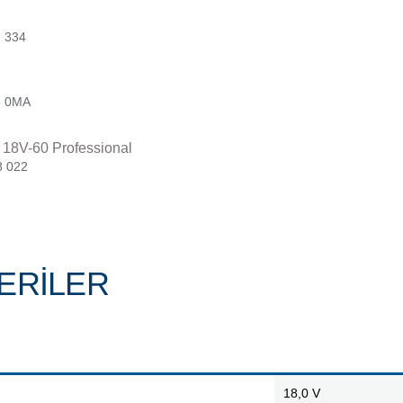
1 334
5 0MA
 18V-60 Professional
8 022
ERILER
18,0 V