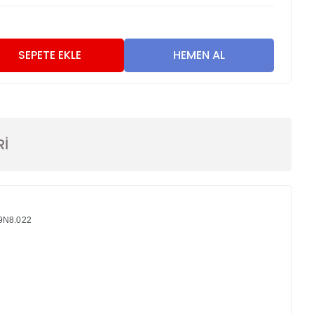
0
SEPETE EKLE
HEMEN AL
Rİ
.9N8.022