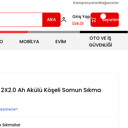
Kampanyalar
Mağazalar
Giriş Yap
ARA
Sepetim
Üye Ol
OTO VE İŞ
O
MOBİLYA
EVİM
GÜVENLİĞİ
 2X2.0 Ah Akülü Köşeli Somun Sıkma
sitlerle!!
 Sıkmalar