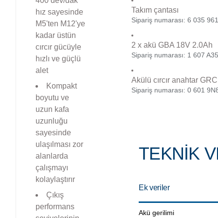
400 dev/dak
Takım çantası
hız sayesinde
Sipariş numarası: 6 035 96
M5'ten M12'ye
kadar üstün
2 x akü GBA 18V 2.0Ah
cırcır gücüyle
Sipariş numarası: 1 607 A3
hızlı ve güçlü
alet
Akülü cırcır anahtar GRC
Kompakt
Sipariş numarası: 0 601 9N
boyutu ve
uzun kafa
uzunluğu
sayesinde
ulaşılması zor
TEKNIK V
alanlarda
çalışmayı
kolaylaştırır
Ek veriler
Çıkış
performans
Akü gerilimi