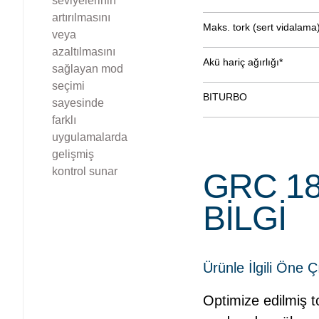
seviyelerinin
artırılmasını
Maks. tork (sert vidalama
veya
azaltılmasını
Akü hariç ağırlığı*
sağlayan mod
seçimi
BITURBO
sayesinde
farklı
uygulamalarda
gelişmiş
kontrol sunar
GRC 18
BILGI
Ürünle İlgili Öne Ç
Optimize edilmiş to