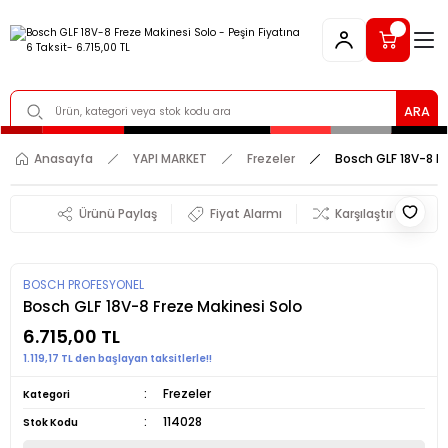
ARA
Anasayfa
YAPI MARKET
Frezeler
Bosch GLF 18V-8 Fr
Ürünü Paylaş
Fiyat Alarmı
Karşılaştır
BOSCH PROFESYONEL
Bosch GLF 18V-8 Freze Makinesi Solo
6.715,00 TL
1.119,17 TL den başlayan taksitlerle!!
Frezeler
Kategori
114028
Stok Kodu