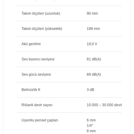
Takım ölçüleri (uzunluk)
90 mm
Takım ölçüleri (yükseklik)
188 mm
Akü gerilimi
18,0 V
Ses basıncı seviyesi
81 dB(A)
Ses gücü seviyesi
89 dB(A)
Belirsizlik K
3 dB
Rölanti devir sayısı
10.000 – 30.000 dev/dak
Uyumlu penset çapları
6 mm
1/4''
8 mm