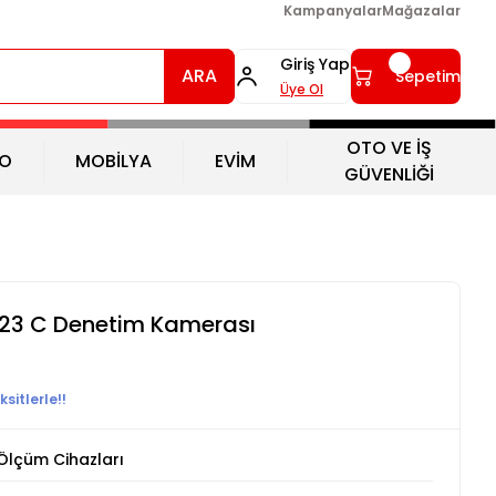
Kampanyalar
Mağazalar
Giriş Yap
ARA
Sepetim
Üye Ol
OTO VE İŞ
O
MOBİLYA
EVİM
GÜVENLİĞİ
23 C Denetim Kamerası
sitlerle!!
Ölçüm Cihazları