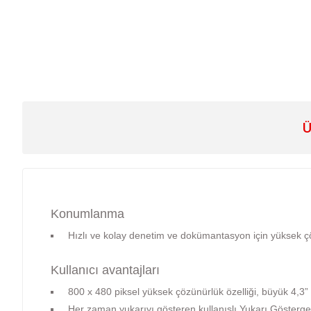
Ü
Konumlanma
Hızlı ve kolay denetim ve dokümantasyon için yüksek 
Kullanıcı avantajları
800 x 480 piksel yüksek çözünürlük özelliği, büyük 4,3” 
Her zaman yukarıyı gösteren kullanışlı Yukarı Gösterge