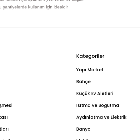
 şantiyelerde kullanım için idealdir
Kategoriler
Bu ürüne ilk yorumu siz yapın!
Yapı Market
Yorum Yaz
Bahçe
Küçük Ev Aletleri
eşmesi
Isıtma ve Soğutma
kası
Aydınlatma ve Elektrik
ları
Banyo