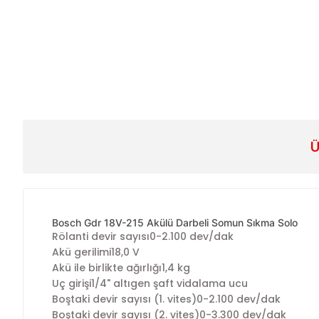
Ü
Bosch Gdr 18V-215 Akülü Darbeli Somun Sıkma Solo
Rölanti devir sayısı0-2.100 dev/dak
Akü gerilimi18,0 V
Akü ile birlikte ağırlığı1,4 kg
Uç girişi1/4" altıgen şaft vidalama ucu
Boştaki devir sayısı (1. vites)0-2.100 dev/dak
Boştaki devir sayısı (2. vites)0-3.300 dev/dak