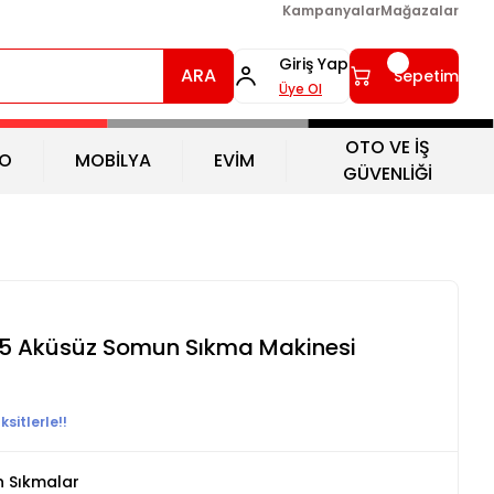
Kampanyalar
Mağazalar
Giriş Yap
ARA
Sepetim
Üye Ol
OTO VE İŞ
O
MOBİLYA
EVİM
GÜVENLİĞİ
5 Aküsüz Somun Sıkma Makinesi
sitlerle!!
 Sıkmalar