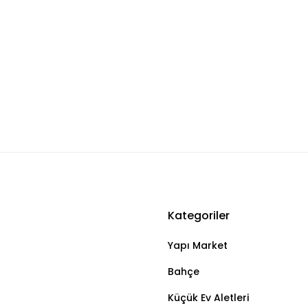
Kategoriler
Bu ürüne ilk yorumu siz yapın!
Yapı Market
Yorum Yaz
Bahçe
Küçük Ev Aletleri