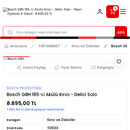
0
ARA
Anasayfa
YAPI MARKET
Kırıcı ve Deliciler
Bosch GBH 1
Ürünü Paylaş
Fiyat Alarmı
Karşılaştır
BOSCH PROFESYONEL
Bosch GBH 185-Li Akülü Kırıcı - Delici Solo
8.895,00 TL
1.482,50 TL den başlayan taksitlerle!!
Kırıcı ve Deliciler
Kategori
113630
Stok Kodu