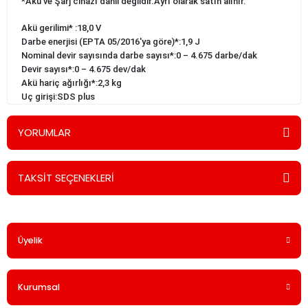
*Akü ve Şarj cihazı dahil değildir.Ayrı olarak satın alınır.
Akü gerilimi* :18,0 V
Darbe enerjisi (EPTA 05/2016'ya göre)*:1,9 J
Nominal devir sayısında darbe sayısı*:0 – 4.675 darbe/dak
Devir sayısı*:0 – 4.675 dev/dak
Akü hariç ağırlığı*:2,3 kg
Uç girişi:SDS plus
YORUMLAR
TAKSİT SEÇENEKLERİ
Bu ürüne ilk yorumu siz yapın!
Üyelik
Yorum Yaz
Kurumsal